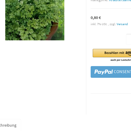
0,80 €
inkl. 7% USt. , zzgl.
Versand
CONSENT
chreibung