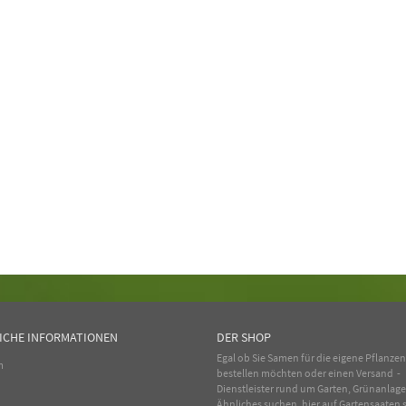
ICHE INFORMATIONEN
DER SHOP
Egal ob Sie Samen für die eigene Pflanze
m
bestellen möchten oder einen Versand -
Dienstleister rund um Garten, Grünanlag
Ähnliches suchen, hier auf Gartensaaten s