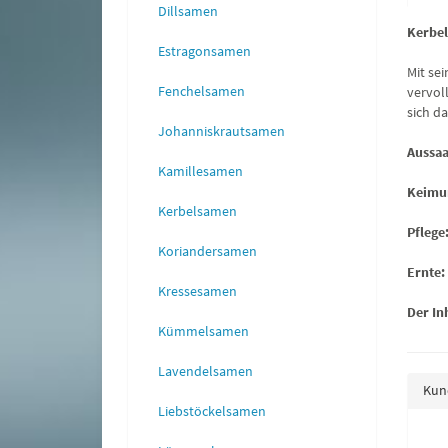
Dillsamen
Kerbel
Estragonsamen
Mit se
Fenchelsamen
vervol
sich d
Johanniskrautsamen
Aussaa
Kamillesamen
Keimu
Kerbelsamen
Pflege
Koriandersamen
Ernte:
Kressesamen
Der In
Kümmelsamen
Lavendelsamen
Kund
Liebstöckelsamen