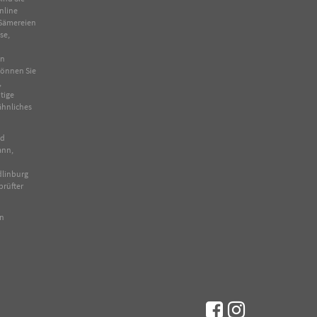
nline
Sämereien
se
,
in
 können Sie
,
tige
ähnliches
nd
ann,
dlinburg
prüfter
en