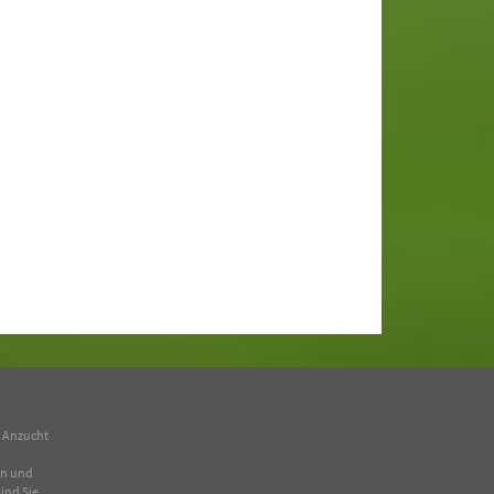
n Anzucht
en und
ind Sie