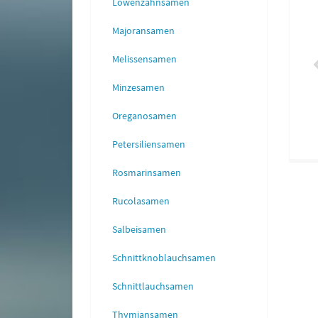
Löwenzahnsamen
Ysop
Majoran
0,38 €
*
0,75 €
*
Majoransamen
Melissensamen
Minzesamen
Oreganosamen
Petersiliensamen
Rosmarinsamen
Rucolasamen
Salbeisamen
Schnittknoblauchsamen
Schnittlauchsamen
Thymiansamen