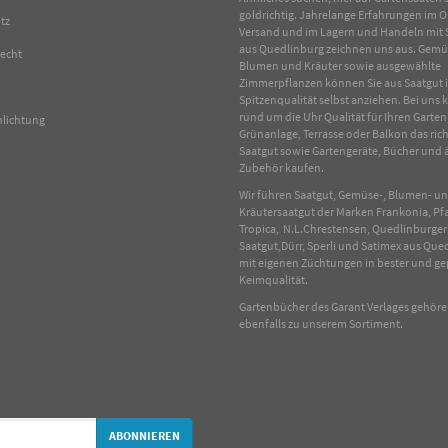
goldrichtig. Jahrelange Erfahrungen im
O
tz
Versand und im Lagern und Handeln mit
aus Quedlinburg zeichnen uns aus.
Gemü
recht
Blumen
und
Kräuter
sowie ausgewählte
Zimmerpflanzen
können Sie aus Saatgut 
Spitzenqualität selbst anziehen. Bei uns
rund um die Uhr Qualität für Ihren Garten
hlichtung
Grünanlage, Terrasse oder Balkon das rich
Saatgut sowie Gartengeräte, Bücher und 
Zubehör kaufen.
Wir führen Saatgut, Gemüse-, Blumen- u
Kräutersaatgut der Marken Frankonia, Pf
Tropica, N.L.Chrestensen, Quedlinburger
Saatgut,Dürr, Sperli und Satimex aus Que
mit eigenen Züchtungen in bester und ge
Keimqualität.
Gartenbücher des Garant Verlages gehör
ebenfalls zu unserem Sortiment.
ABONNIEREN