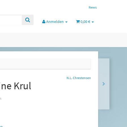
News
Anmelden
0,00 €
N.L. Chrestensen
jne Krul
h
en