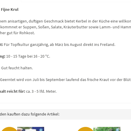
 Fijne Krul
inem anisartigen, duftigen Geschmack bietet Kerbel in der Küche eine willko
lkommnet er Suppen, Soßen, Salate, Kräuterbutter sowie Lamm- und Hammelk
aher gut für Rohkost.
t:
Für Topfkultur ganzjährig, ab März bis August direkt ins Freiland.
ng:
10 -
15 Tage bei 16 - 20 °C.
:
Gut feucht halten.
Geerntet wird von Juli bis September laufend das frische Kraut vor der Blüt
halt reicht für:
ca. 3 - 5 lfd. Meter.
en kauften dazu folgende Artikel: