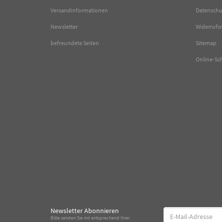
Versandinformationen
Datenschu
Newsletter
Widerrufs
befreundete Seiten
Sitemap
Online-Sc
Newsletter Abonnieren
E-
Bitte senden Sie mir entsprechend Ihrer
Mail-