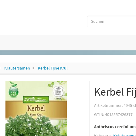
Kräutersamen
Kerbel Fijne Krul
Kerbel Fi
Artikelnummer:
4945-c
GTIN:
4015557426377
Anthriscus cerefolium
Kategorie:
Kräutersam