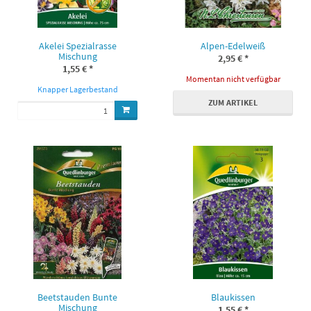
Akelei Spezialrasse
Alpen-Edelweiß
Mischung
2,95 €
*
1,55 €
*
Momentan nicht verfügbar
Knapper Lagerbestand
ZUM ARTIKEL
Beetstauden Bunte
Blaukissen
Mischung
1,55 €
*