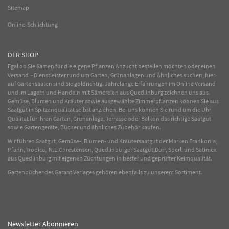
Sitemap
Online-Schlichtung
DER SHOP
Egal ob Sie Samen für die eigene Pflanzen Anzucht bestellen möchten oder einen
Versand - Dienstleister rund um Garten, Grünanlagen und Ähnliches suchen, hier
auf Gartensaaten sind Sie goldrichtig. Jahrelange Erfahrungen im
Online
Versand
und im Lagern und Handeln mit
Sämereien
aus Quedlinburg zeichnen uns aus.
Gemüse
,
Blumen
und
Kräuter
sowie ausgewählte
Zimmerpflanzen
können Sie aus
Saatgut in Spitzenqualität selbst anziehen. Bei uns können Sie rund um die Uhr
Qualität für Ihren Garten, Grünanlage, Terrasse oder Balkon das richtige Saatgut
sowie Gartengeräte, Bücher und ähnliches Zubehör kaufen.
Wir führen Saatgut, Gemüse-, Blumen- und Kräutersaatgut der Marken Frankonia,
Pfann, Tropica, N.L.Chrestensen, Quedlinburger Saatgut,Dürr, Sperli und Satimex
aus Quedlinburg mit eigenen Züchtungen in bester und geprüfter Keimqualität.
Gartenbücher des Garant Verlages gehören ebenfalls zu unserem Sortiment.
Newsletter Abonnieren