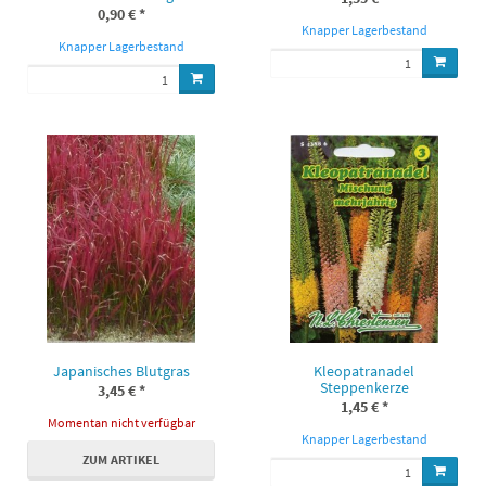
0,90 €
*
Knapper Lagerbestand
Knapper Lagerbestand
Japanisches Blutgras
Kleopatranadel
Steppenkerze
3,45 €
*
1,45 €
*
Momentan nicht verfügbar
Knapper Lagerbestand
ZUM ARTIKEL