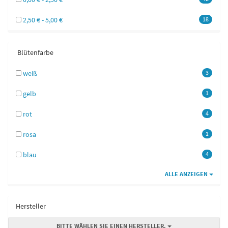
2,50 € - 5,00 €
18
Blütenfarbe
weiß
3
gelb
1
rot
4
rosa
1
blau
4
ALLE ANZEIGEN
Hersteller
BITTE WÄHLEN SIE EINEN HERSTELLER.