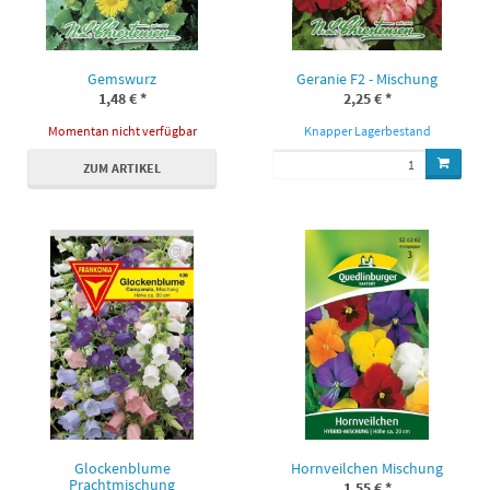
Gemswurz
Geranie F2 - Mischung
1,48 €
*
2,25 €
*
Momentan nicht verfügbar
Knapper Lagerbestand
ZUM ARTIKEL
Glockenblume
Hornveilchen Mischung
Prachtmischung
1,55 €
*