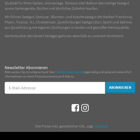
Qualität für Ihren Garten, Grünanlage, Terrasse oder Balkon das richtige Saatgut
sowie Gartengeräte, Bücher und ähnliches Zubehör kaufen.
Wir führen Saatgut, Gemüse-, Blumen- und Kräutersaatgut der Marken Frankonia,
Pfann, Tropica, N.L.Chrestensen, Quedlinburger Saatgut,Dürr, Sperli und Satimex
aus Quedlinburg mit eigenen Züchtungen in bester und geprüfter Keimqualität.
Gartenbücher des Garant Verlages gehören ebenfalls zu unserem Sortiment.
Newsletter Abonnieren
Bitte senden Sie mir entsprechend Ihrer
Datenschutzerklärung
regelmäßig und jederzeit widerruflich
Informationen zu Ihrem Produktsortiment per E-Mail zu.
E-
ABONNIEREN
Mail-
Adresse
*
Alle Preise inkl. gesetzlicher USt., zzgl.
Versand