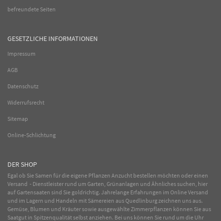
befreundete Seiten
GESETZLICHE INFORMATIONEN
Impressum
AGB
Datenschutz
Widerrufsrecht
Sitemap
Online-Schlichtung
DER SHOP
Egal ob Sie Samen für die eigene Pflanzen Anzucht bestellen möchten oder einen
Versand - Dienstleister rund um Garten, Grünanlagen und Ähnliches suchen, hier
auf Gartensaaten sind Sie goldrichtig. Jahrelange Erfahrungen im
Online
Versand
und im Lagern und Handeln mit
Sämereien
aus Quedlinburg zeichnen uns aus.
Gemüse
,
Blumen
und
Kräuter
sowie ausgewählte
Zimmerpflanzen
können Sie aus
Saatgut in Spitzenqualität selbst anziehen. Bei uns können Sie rund um die Uhr