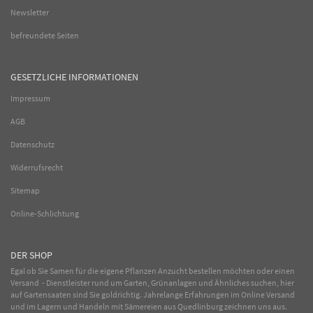
Newsletter
befreundete Seiten
GESETZLICHE INFORMATIONEN
Impressum
AGB
Datenschutz
Widerrufsrecht
Sitemap
Online-Schlichtung
DER SHOP
Egal ob Sie Samen für die eigene Pflanzen Anzucht bestellen möchten oder einen
Versand - Dienstleister rund um Garten, Grünanlagen und Ähnliches suchen, hier
auf Gartensaaten sind Sie goldrichtig. Jahrelange Erfahrungen im
Online
Versand
und im Lagern und Handeln mit
Sämereien
aus Quedlinburg zeichnen uns aus.