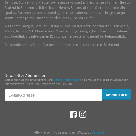
Gemüse
,
Blumen
und
Kräuter
sowie ausgewählte
Zimmerpflanzen
können Sie aus
Saatgut in Spitzenqualität selbst anziehen. Bei uns können Sie rund um die Uhr
Qualität für Ihren Garten, Grünanlage, Terrasse oder Balkon das richtige Saatgut
sowie Gartengeräte, Bücher und ähnliches Zubehör kaufen.
Wir führen Saatgut, Gemüse-, Blumen- und Kräutersaatgut der Marken Frankonia,
Pfann, Tropica, N.L.Chrestensen, Quedlinburger Saatgut,Dürr, Sperli und Satimex
aus Quedlinburg mit eigenen Züchtungen in bester und geprüfter Keimqualität.
Gartenbücher des Garant Verlages gehören ebenfalls zu unserem Sortiment.
Newsletter Abonnieren
Bitte senden Sie mir entsprechend Ihrer
Datenschutzerklärung
regelmäßig und jederzeit widerruflich
Informationen zu Ihrem Produktsortiment per E-Mail zu.
E-
ABONNIEREN
Mail-
Adresse
*
Alle Preise inkl. gesetzlicher USt., zzgl.
Versand