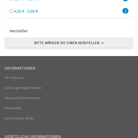
4,00 € - 5,00 €
1
Hersteller
BITTE WÄHLEN SIE EINEN HERSTELLER.
INFORMATIONEN
Wir über uns
Zahlungsmöglichkeiten
Versandinformationen
Newsletter
befreundete Seiten
GESETZLICHE INFORMATIONEN