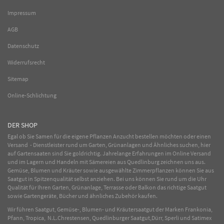
Impressum
AGB
Datenschutz
Widerrufsrecht
Sitemap
Online-Schlichtung
DER SHOP
Egal ob Sie Samen für die eigene Pflanzen Anzucht bestellen möchten oder einen
Versand - Dienstleister rund um Garten, Grünanlagen und Ähnliches suchen, hier
auf Gartensaaten sind Sie goldrichtig. Jahrelange Erfahrungen im
Online
Versand
und im Lagern und Handeln mit
Sämereien
aus Quedlinburg zeichnen uns aus.
Gemüse
,
Blumen
und
Kräuter
sowie ausgewählte
Zimmerpflanzen
können Sie aus
Saatgut in Spitzenqualität selbst anziehen. Bei uns können Sie rund um die Uhr
Qualität für Ihren Garten, Grünanlage, Terrasse oder Balkon das richtige Saatgut
sowie Gartengeräte, Bücher und ähnliches Zubehör kaufen.
Wir führen Saatgut, Gemüse-, Blumen- und Kräutersaatgut der Marken Frankonia,
Pfann, Tropica, N.L.Chrestensen, Quedlinburger Saatgut,Dürr, Sperli und Satimex