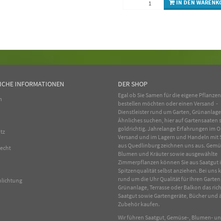
IN DEN WARENK
ICHE INFORMATIONEN
DER SHOP
Egal ob Sie Samen für die eigene Pflanze
m
bestellen möchten oder einen Versand -
Dienstleister rund um Garten, Grünanlag
Ähnliches suchen, hier auf Gartensaaten s
goldrichtig. Jahrelange Erfahrungen im
O
tz
Versand und im Lagern und Handeln mit
aus Quedlinburg zeichnen uns aus.
Gemü
recht
Blumen
und
Kräuter
sowie ausgewählte
Zimmerpflanzen
können Sie aus Saatgut 
Spitzenqualität selbst anziehen. Bei uns
rund um die Uhr Qualität für Ihren Garten
hlichtung
Grünanlage, Terrasse oder Balkon das rich
Saatgut sowie Gartengeräte, Bücher und 
Zubehör kaufen.
Wir führen Saatgut, Gemüse-, Blumen- u