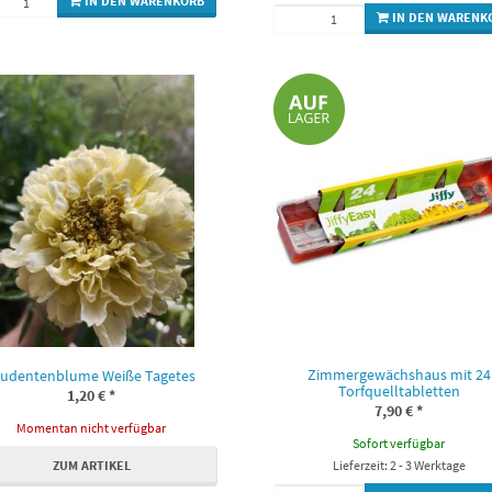
IN DEN WARENKORB
IN DEN WARENK
Zimmergewächshaus mit 24
tudentenblume Weiße Tagetes
Torfquelltabletten
1,20 €
*
7,90 €
*
Momentan nicht verfügbar
Sofort verfügbar
ZUM ARTIKEL
Lieferzeit: 2 - 3 Werktage