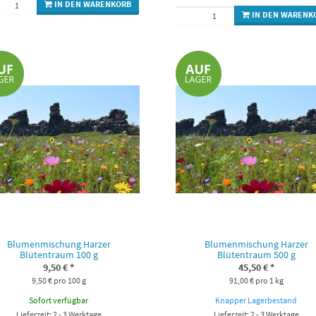
IN DEN WARENKORB
IN DEN WARENK
Blumenmischung Harzer
Blumenmischung Harzer
Blütentraum 100 g
Blütentraum 500 g
9,50 €
*
45,50 €
*
9,50 € pro 100 g
91,00 € pro 1 kg
Sofort verfügbar
Knapper Lagerbestand
Lieferzeit: 2 - 3 Werktage
Lieferzeit: 2 - 3 Werktage