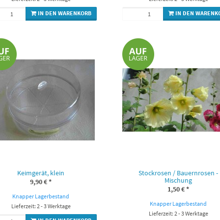
IN DEN WARENKORB
IN DEN WARENK
Keimgerät, klein
Stockrosen / Bauernrosen -
Mischung
9,90 €
*
1,50 €
*
Knapper Lagerbestand
Knapper Lagerbestand
Lieferzeit: 2 - 3 Werktage
Lieferzeit: 2 - 3 Werktage