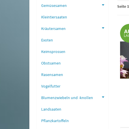
Gemüsesamen
Seite 1
Kleintiersaaten
Kräutersamen
Exoten
Keimsprossen
Obstsamen
Rasensamen
Vogelfutter
Blumenzwiebeln und -knollen
Landsaaten
Pflanzkartoffeln