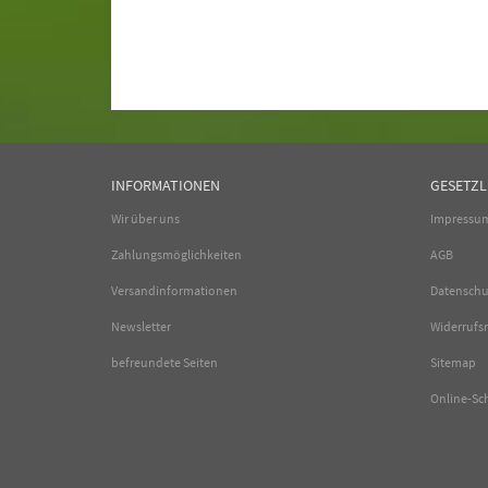
INFORMATIONEN
GESETZL
Wir über uns
Impressu
Zahlungsmöglichkeiten
AGB
Versandinformationen
Datenschu
Newsletter
Widerrufs
befreundete Seiten
Sitemap
Online-Sc