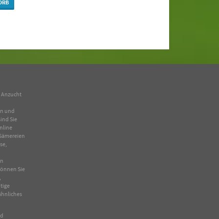
ORB
n Anzucht
en und
ind Sie
nline
Sämereien
se
,
in
 können Sie
,
tige
ähnliches
nd