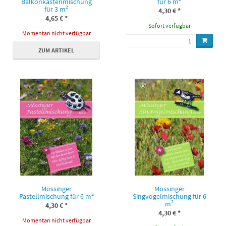
Balkonkastenmischung
für 6 m²
für 3 m²
4,30 €
*
4,65 €
*
Sofort verfügbar
Momentan nicht verfügbar
ZUM ARTIKEL
Mössinger
Mössinger
Pastellmischung für 6 m²
Singvogelmischung für 6
m²
4,30 €
*
4,30 €
*
Momentan nicht verfügbar