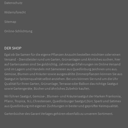
Datenschutz
Widerrufsrecht
Sitemap
Online-Schlichtung
DER SHOP
Egal ob Sie Samen für die eigene Pflanzen Anzucht bestellen möchten oder einen
Versand - Dienstleister rund um Garten, Grünanlagen und Ähnliches suchen, hier
auf Gartensaaten sind Sie goldrichtig. Jahrelange Erfahrungen im
Online
Versand
und im Lagern und Handeln mit
Sämereien
aus Quedlinburg zeichnen uns aus.
Gemüse
,
Blumen
und
Kräuter
sowie ausgewählte
Zimmerpflanzen
können Sie aus
Saatgut in Spitzenqualität selbst anziehen. Bei uns können Sie rund um die Uhr
Qualität für Ihren Garten, Grünanlage, Terrasse oder Balkon das richtige Saatgut
sowie Gartengeräte, Bücher und ähnliches Zubehör kaufen.
Wir führen Saatgut, Gemüse-, Blumen- und Kräutersaatgut der Marken Frankonia,
Pfann, Tropica, N.L.Chrestensen, Quedlinburger Saatgut,Dürr, Sperli und Satimex
aus Quedlinburg mit eigenen Züchtungen in bester und geprüfter Keimqualität.
Gartenbücher des Garant Verlages gehören ebenfalls zu unserem Sortiment.