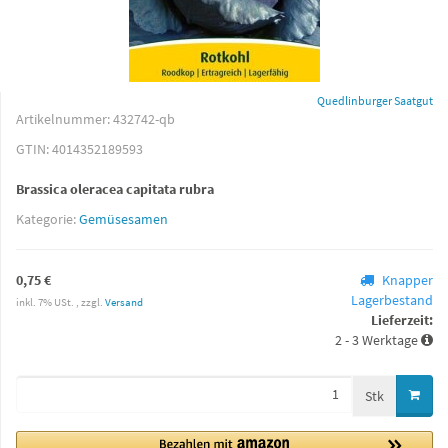
Quedlinburger Saatgut
Artikelnummer:
432742-qb
GTIN:
4014352189593
Brassica oleracea capitata rubra
Kategorie:
Gemüsesamen
0,75 €
Knapper
Lagerbestand
inkl. 7% USt. , zzgl.
Versand
Lieferzeit:
2 - 3 Werktage
Stk