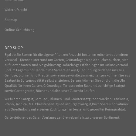
Widerrufsrecht
Sitemap
Online-Schlichtung
DER SHOP
Egal ob Sie Samen für die eigene Pflanzen Anzucht bestellen möchten oder einen
Versand - Dienstleister rund um Garten, Grünanlagen und Ähnliches suchen, hier
auf Gartensaaten sind Sie goldrichtig. Jahrelange Erfahrungen im
Online
Versand
und im Lagern und Handeln mit
Sämereien
aus Quedlinburg zeichnen uns aus.
Gemüse
,
Blumen
und
Kräuter
sowie ausgewählte
Zimmerpflanzen
können Sie aus
Saatgut in Spitzenqualität selbst anziehen. Bei uns können Sie rund um die Uhr
Qualität für Ihren Garten, Grünanlage, Terrasse oder Balkon das richtige Saatgut
sowie Gartengeräte, Bücher und ähnliches Zubehör kaufen.
Wir führen Saatgut, Gemüse-, Blumen- und Kräutersaatgut der Marken Frankonia,
Pfann, Tropica, N.L.Chrestensen, Quedlinburger Saatgut,Dürr, Sperli und Satimex
aus Quedlinburg mit eigenen Züchtungen in bester und geprüfter Keimqualität.
Gartenbücher des Garant Verlages gehören ebenfalls zu unserem Sortiment.