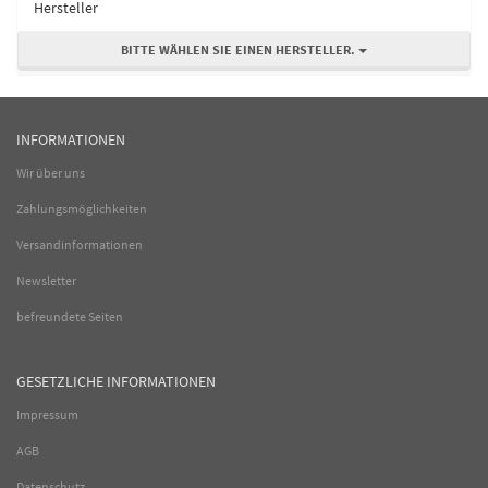
Hersteller
BITTE WÄHLEN SIE EINEN HERSTELLER.
INFORMATIONEN
Wir über uns
Zahlungsmöglichkeiten
Versandinformationen
Newsletter
befreundete Seiten
GESETZLICHE INFORMATIONEN
Impressum
AGB
Datenschutz