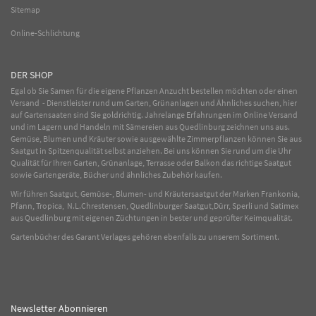
Sitemap
Online-Schlichtung
DER SHOP
Egal ob Sie Samen für die eigene Pflanzen Anzucht bestellen möchten oder einen
Versand - Dienstleister rund um Garten, Grünanlagen und Ähnliches suchen, hier
auf Gartensaaten sind Sie goldrichtig. Jahrelange Erfahrungen im
Online
Versand
und im Lagern und Handeln mit
Sämereien
aus Quedlinburg zeichnen uns aus.
Gemüse
,
Blumen
und
Kräuter
sowie ausgewählte
Zimmerpflanzen
können Sie aus
Saatgut in Spitzenqualität selbst anziehen. Bei uns können Sie rund um die Uhr
Qualität für Ihren Garten, Grünanlage, Terrasse oder Balkon das richtige Saatgut
sowie Gartengeräte, Bücher und ähnliches Zubehör kaufen.
Wir führen Saatgut, Gemüse-, Blumen- und Kräutersaatgut der Marken Frankonia,
Pfann, Tropica, N.L.Chrestensen, Quedlinburger Saatgut,Dürr, Sperli und Satimex
aus Quedlinburg mit eigenen Züchtungen in bester und geprüfter Keimqualität.
Gartenbücher des Garant Verlages gehören ebenfalls zu unserem Sortiment.
Newsletter Abonnieren