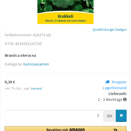
Quedlinburger Saatgut
Artikelnummer:
424374-qb
GTIN:
4014352243745
Brassica oleracea
Kategorie:
Gemüsesamen
0,38 €
Knapper
Lagerbestand
inkl. 7% USt. , zzgl.
Versand
Lieferzeit:
2 - 3 Werktage
Stk