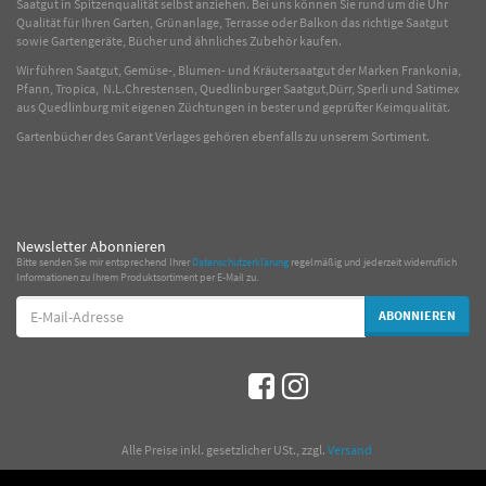
Saatgut in Spitzenqualität selbst anziehen. Bei uns können Sie rund um die Uhr
Qualität für Ihren Garten, Grünanlage, Terrasse oder Balkon das richtige Saatgut
sowie Gartengeräte, Bücher und ähnliches Zubehör kaufen.
Wir führen Saatgut, Gemüse-, Blumen- und Kräutersaatgut der Marken Frankonia,
Pfann, Tropica, N.L.Chrestensen, Quedlinburger Saatgut,Dürr, Sperli und Satimex
aus Quedlinburg mit eigenen Züchtungen in bester und geprüfter Keimqualität.
Gartenbücher des Garant Verlages gehören ebenfalls zu unserem Sortiment.
Newsletter Abonnieren
Bitte senden Sie mir entsprechend Ihrer
Datenschutzerklärung
regelmäßig und jederzeit widerruflich
Informationen zu Ihrem Produktsortiment per E-Mail zu.
E-
ABONNIEREN
Mail-
Adresse
*
Alle Preise inkl. gesetzlicher USt., zzgl.
Versand