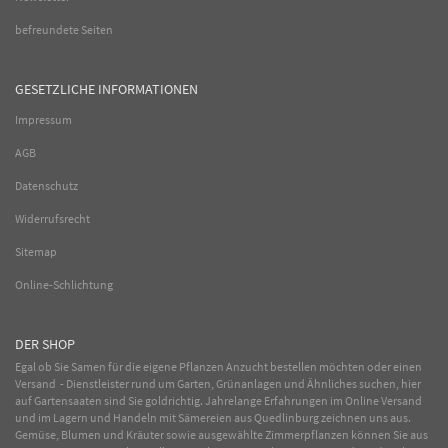
befreundete Seiten
GESETZLICHE INFORMATIONEN
Impressum
AGB
Datenschutz
Widerrufsrecht
Sitemap
Online-Schlichtung
DER SHOP
Egal ob Sie Samen für die eigene Pflanzen Anzucht bestellen möchten oder einen
Versand - Dienstleister rund um Garten, Grünanlagen und Ähnliches suchen, hier
auf Gartensaaten sind Sie goldrichtig. Jahrelange Erfahrungen im
Online
Versand
und im Lagern und Handeln mit
Sämereien
aus Quedlinburg zeichnen uns aus.
Gemüse
,
Blumen
und
Kräuter
sowie ausgewählte
Zimmerpflanzen
können Sie aus