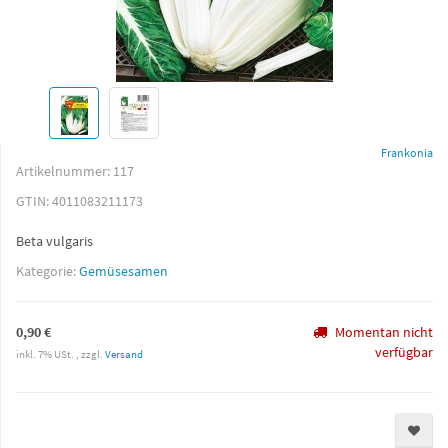
Frankonia
Artikelnummer:
117
GTIN:
4011083211173
Beta vulgaris
Kategorie:
Gemüsesamen
0,90 €
Momentan nicht
verfügbar
inkl. 7% USt. , zzgl.
Versand