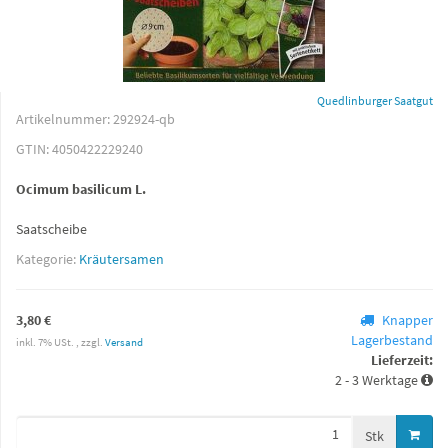
Quedlinburger Saatgut
Artikelnummer:
292924-qb
GTIN:
4050422229240
Ocimum basilicum L.
Saatscheibe
Kategorie:
Kräutersamen
3,80 €
Knapper
Lagerbestand
inkl. 7% USt. , zzgl.
Versand
Lieferzeit:
2 - 3 Werktage
Stk