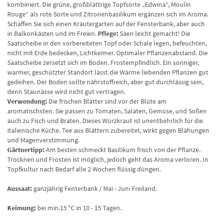
kombiniert. Die grüne, großblättrige Topfsorte „Edwina“, Moulin
Rouge“ als rote Sorte und Zitronenbasilikum ergänzen sich im Aroma.
Schaffen Sie sich einen Kräutergarten auf der Fensterbank, aber auch
in Balkonkästen und im Freien.
Pflege:
Säen leicht gemacht! Die
Saatscheibe in den vorbereiteten Topf oder Schale legen, befeuchten,
nicht mit Erde bedecken, Lichtkeimer. Optimaler Pflanzenabstand. Die
Saatscheibe zersetzt sich im Boden. Frostempfindlich. Ein sonniger,
warmer, geschützter Standort lässt die Wärme liebenden Pflanzen gut
gedeihen. Der Boden sollte nährstoffreich, aber gut durchlässig sein,
denn Staunässe wird nicht gut vertragen.
Verwendung:
Die frischen Blätter sind vor der Blüte am
aromatischsten. Sie passen zu Tomaten, Salaten, Gemüse, und Soßen
auch zu Fisch und Braten. Dieses Würzkraut ist unentbehrlich für die
italienische Küche. Tee aus Blättern zubereitet, wirkt gegen Blähungen
und Magenverstimmung.
Gärtnertipp:
Am besten schmeckt Basilikum frisch von der Pflanze.
Trocknen und Frosten ist möglich, jedoch geht das Aroma verloren. In
Topfkultur nach Bedarf alle 2 Wochen flüssig düngen.
Aussaat:
ganzjährig Fenterbank / Mai - Juni Freiland.
Keimung:
bei min.15 °C in 10 - 15 Tagen.