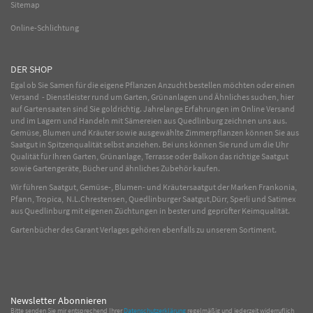
Sitemap
Online-Schlichtung
DER SHOP
Egal ob Sie Samen für die eigene Pflanzen Anzucht bestellen möchten oder einen
Versand - Dienstleister rund um Garten, Grünanlagen und Ähnliches suchen, hier
auf Gartensaaten sind Sie goldrichtig. Jahrelange Erfahrungen im
Online
Versand
und im Lagern und Handeln mit
Sämereien
aus Quedlinburg zeichnen uns aus.
Gemüse
,
Blumen
und
Kräuter
sowie ausgewählte
Zimmerpflanzen
können Sie aus
Saatgut in Spitzenqualität selbst anziehen. Bei uns können Sie rund um die Uhr
Qualität für Ihren Garten, Grünanlage, Terrasse oder Balkon das richtige Saatgut
sowie Gartengeräte, Bücher und ähnliches Zubehör kaufen.
Wir führen Saatgut, Gemüse-, Blumen- und Kräutersaatgut der Marken Frankonia,
Pfann, Tropica, N.L.Chrestensen, Quedlinburger Saatgut,Dürr, Sperli und Satimex
aus Quedlinburg mit eigenen Züchtungen in bester und geprüfter Keimqualität.
Gartenbücher des Garant Verlages gehören ebenfalls zu unserem Sortiment.
Newsletter Abonnieren
Bitte senden Sie mir entsprechend Ihrer
Datenschutzerklärung
regelmäßig und jederzeit widerruflich