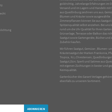
goldrichtig. Jahrelange Erfahrungen im
O
tz
Versand und im Lagern und Handeln mit
aus Quedlinburg zeichnen uns aus.
Gemü
recht
Blumen
und
Kräuter
sowie ausgewählte
Zimmerpflanzen
können Sie aus Saatgut 
Spitzenqualität selbst anziehen. Bei uns
rund um die Uhr Qualität für Ihren Garten
hlichtung
Grünanlage, Terrasse oder Balkon das rich
Saatgut sowie Gartengeräte, Bücher und 
Zubehör kaufen.
Wir führen Saatgut, Gemüse-, Blumen- u
Kräutersaatgut der Marken Frankonia, Pf
Tropica, N.L.Chrestensen, Quedlinburger
Saatgut,Dürr, Sperli und Satimex aus Que
mit eigenen Züchtungen in bester und ge
Keimqualität.
Gartenbücher des Garant Verlages gehör
ebenfalls zu unserem Sortiment.
ABONNIEREN