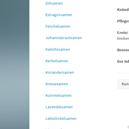
Dillsamen
Keimd
Estragonsamen
Pflege
Fenchelsamen
Ernte:
Johanniskrautsamen
bleibe
Kamillesamen
Besond
Kerbelsamen
Der In
Koriandersamen
Kressesamen
Kund
Kümmelsamen
likum Asiatische Küche
Rukola Salatrauke
Lavendelsamen
3,95 €
*
0,95 €
*
Liebstöckelsamen