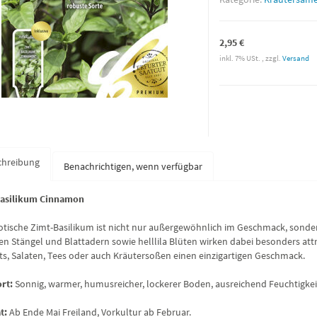
2,95 €
inkl. 7% USt. , zzgl.
Versand
chreibung
Benachrichtigen, wenn verfügbar
Basilikum Cinnamon
otische Zimt-Basilikum ist nicht nur außergewöhnlich im Geschmack, sondern
ten Stängel und Blattadern sowie helllila Blüten wirken dabei besonders attr
ts, Salaten, Tees oder auch Kräutersoßen einen einzigartigen Geschmack.
rt:
Sonnig, warmer, humusreicher, lockerer Boden, ausreichend Feuchtigkei
t:
Ab Ende Mai Freiland, Vorkultur ab Februar.