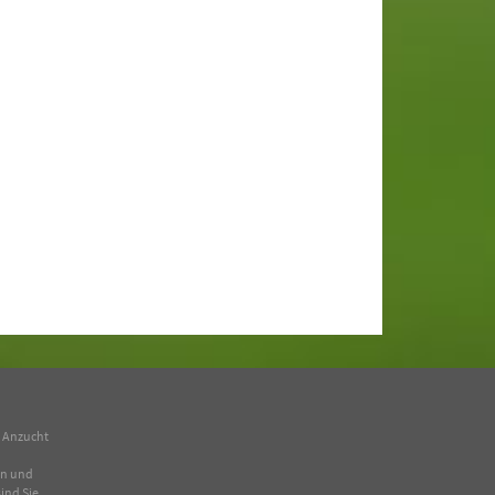
n Anzucht
en und
ind Sie