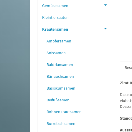
Gemüsesamen
Kleintiersaaten
Kräutersamen
Ampfersamen
Anissamen
Baldriansamen
Bes
Bärlauchsamen
Zimt-
Basilikumsamen
Das ex
Beifußsamen
violet
Desser
Bohnenkrautsamen
Stando
Borretschsamen
Aussaa