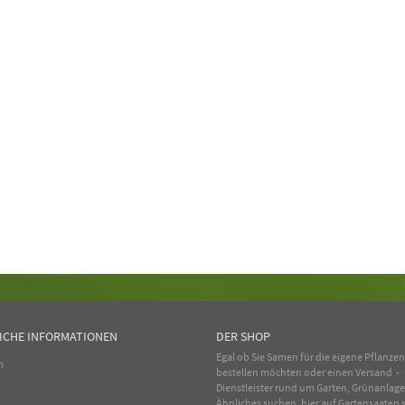
ICHE INFORMATIONEN
DER SHOP
Egal ob Sie Samen für die eigene Pflanze
m
bestellen möchten oder einen Versand -
Dienstleister rund um Garten, Grünanlag
Ähnliches suchen, hier auf Gartensaaten s