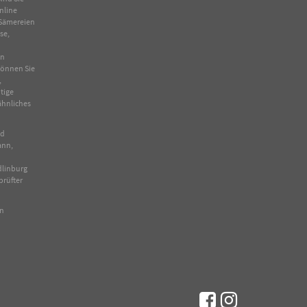
nline
Sämereien
se
,
in
 können Sie
,
tige
ähnliches
nd
ann,
dlinburg
prüfter
en