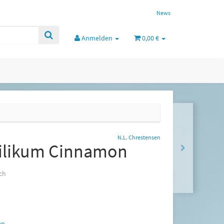
News
Anmelden
0,00 €
N.L. Chrestensen
ilikum Cinnamon
ch
en