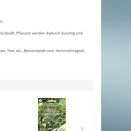
n.
e Würzkraft, Pflanzen werden dadurch buschig und
alaten, Tees etc., Bienenweide und Hummelmagnet.
Major
0,75 