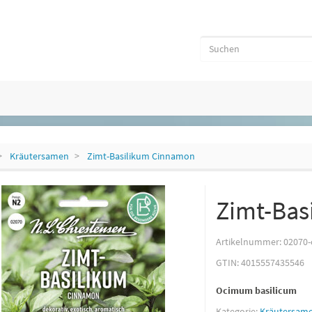
Kräutersamen
Zimt-Basilikum Cinnamon
Zimt-Bas
Artikelnummer:
02070-
GTIN:
4015557435546
Ocimum basilicum
Kategorie:
Kräutersam