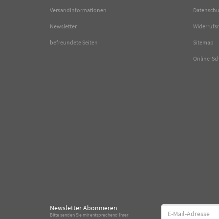
Versandinformationen
Datenschu
Newsletter
Widerrufs
befreundete Seiten
Sitemap
Online-Sc
Newsletter Abonnieren
E-
Bitte senden Sie mir entsprechend Ihrer
Mail-