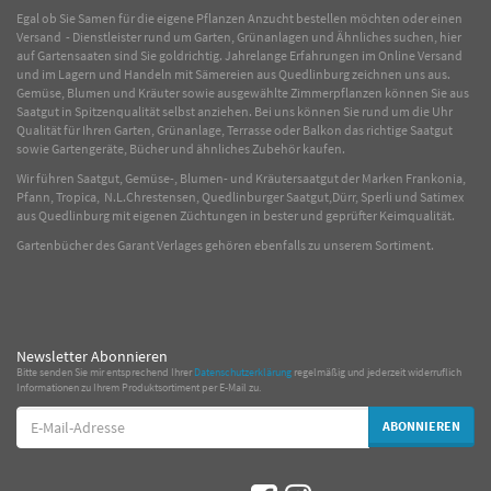
Egal ob Sie Samen für die eigene Pflanzen Anzucht bestellen möchten oder einen
Versand - Dienstleister rund um Garten, Grünanlagen und Ähnliches suchen, hier
auf Gartensaaten sind Sie goldrichtig. Jahrelange Erfahrungen im
Online
Versand
und im Lagern und Handeln mit
Sämereien
aus Quedlinburg zeichnen uns aus.
Gemüse
,
Blumen
und
Kräuter
sowie ausgewählte
Zimmerpflanzen
können Sie aus
Saatgut in Spitzenqualität selbst anziehen. Bei uns können Sie rund um die Uhr
Qualität für Ihren Garten, Grünanlage, Terrasse oder Balkon das richtige Saatgut
sowie Gartengeräte, Bücher und ähnliches Zubehör kaufen.
Wir führen Saatgut, Gemüse-, Blumen- und Kräutersaatgut der Marken Frankonia,
Pfann, Tropica, N.L.Chrestensen, Quedlinburger Saatgut,Dürr, Sperli und Satimex
aus Quedlinburg mit eigenen Züchtungen in bester und geprüfter Keimqualität.
Gartenbücher des Garant Verlages gehören ebenfalls zu unserem Sortiment.
Newsletter Abonnieren
Bitte senden Sie mir entsprechend Ihrer
Datenschutzerklärung
regelmäßig und jederzeit widerruflich
Informationen zu Ihrem Produktsortiment per E-Mail zu.
E-
ABONNIEREN
Mail-
Adresse