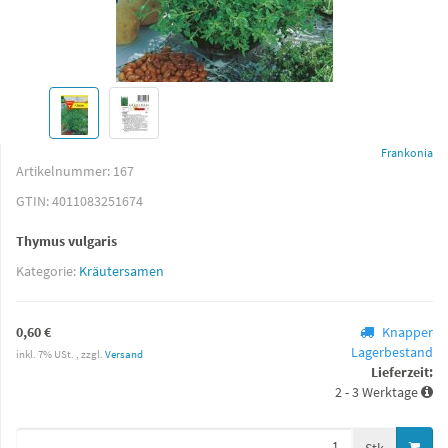
Frankonia
Artikelnummer:
167
GTIN:
4011083251674
Thymus vulgaris
Kategorie:
Kräutersamen
0,60 €
Knapper
Lagerbestand
inkl. 7% USt. , zzgl.
Versand
Lieferzeit:
2 - 3 Werktage