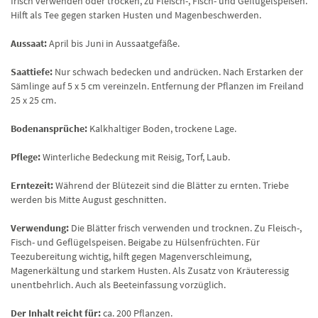
frisch verwenden oder trocken, zu Fleisch-, Fisch- und Geflügelspeisen.
Hilft als Tee gegen starken Husten und Magenbeschwerden.
Aussaat:
April bis Juni in Aussaatgefäße.
Saattiefe:
Nur schwach bedecken und andrücken. Nach Erstarken der
Sämlinge auf 5 x 5 cm vereinzeln. Entfernung der Pflanzen im Freiland
25 x 25 cm.
Bodenansprüche:
Kalkhaltiger Boden, trockene Lage.
Pflege:
Winterliche Bedeckung mit Reisig, Torf, Laub.
Erntezeit:
Während der Blütezeit sind die Blätter zu ernten. Triebe
werden bis Mitte August geschnitten.
Verwendung:
Die Blätter frisch verwenden und trocknen. Zu Fleisch-,
Fisch- und Geflügelspeisen. Beigabe zu Hülsenfrüchten. Für
Teezubereitung wichtig, hilft gegen Magenverschleimung,
Magenerkältung und starkem Husten. Als Zusatz von Kräuteressig
unentbehrlich. Auch als Beeteinfassung vorzüglich.
Der Inhalt reicht für:
ca. 200 Pflanzen.