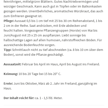
feinröhrigen, mittelgrünn Blättern. Gutes Nachtriebvermögen und
würziger Geschmack. Kann auch gut in Töpfen oder im Balkonkasten
gezogen werden. Unentbehrliches, aromatisches Würzkraut, das auch
zum Einfrieren geeignet ist.
Pflege:
Aussaat 0,5 bis 1 cm tief mit 25 bis 30 cm Reihenabstand, 1 bis
2 cm in der Reihe. Saat andrücken, mit Erde abdecken und
feucht halten. Vorgezogene Pflanzengruppen (Horste) von Mai bis
Juni/August mit 25 x 25 cm auspflanzen. Liebt sonnige bis
halbschattige Lagen auf allen humosen, nährstoffreichen Böden. Für
ausreichende Bodenfeuchte sorgen.
Tipp:
Schnittlauch nicht zu tief abschneiden (ca. 8 bis 10 cm über dem
Boden), sonst wird die Pflanze geschädigt.
Aussaatzeit:
Februar bis April im Haus, April bis August ins Freiland.
Keimung:
10 bis 20 Tage bei 15 bis 20° C.
Ernte:
Juni bis Oktober, März ab 2. Jahr im Freiland, ganzjährig im
Haus.
Der Inhalt reicht für:
ca. 1 - 1,5 lfd. Meter.