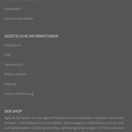
Newsletter
befreundete Seiten
GESETZLICHE INFORMATIONEN
Impressum
AGB
Datenschutz
Widerrufsrecht
Sitemap
Online-Schlichtung
DER SHOP
Egal ob Sie Samen für die eigene Pflanzen Anzucht bestellen möchten oder einen
Versand - Dienstleister rund um Garten, Grünanlagen und Ähnliches suchen, hier
auf Gartensaaten sind Sie goldrichtig. Jahrelange Erfahrungen im
Online
Versand