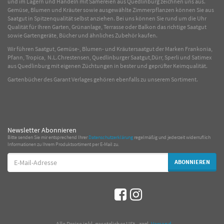
und im Lagern und Handeln mit
Sämereien
aus Quedlinburg zeichnen uns aus.
Gemüse
,
Blumen
und
Kräuter
sowie ausgewählte
Zimmerpflanzen
können Sie aus
Saatgut in Spitzenqualität selbst anziehen. Bei uns können Sie rund um die Uhr
Qualität für Ihren Garten, Grünanlage, Terrasse oder Balkon das richtige Saatgut
sowie Gartengeräte, Bücher und ähnliches Zubehör kaufen.
Wir führen Saatgut, Gemüse-, Blumen- und Kräutersaatgut der Marken Frankonia,
Pfann, Tropica, N.L.Chrestensen, Quedlinburger Saatgut,Dürr, Sperli und Satimex
aus Quedlinburg mit eigenen Züchtungen in bester und geprüfter Keimqualität.
Gartenbücher des Garant Verlages gehören ebenfalls zu unserem Sortiment.
Newsletter Abonnieren
Bitte senden Sie mir entsprechend Ihrer
Datenschutzerklärung
regelmäßig und jederzeit widerruflich
Informationen zu Ihrem Produktsortiment per E-Mail zu.
E-
ABONNIEREN
Mail-
Adresse
*
Alle Preise inkl. gesetzlicher USt., zzgl.
Versand