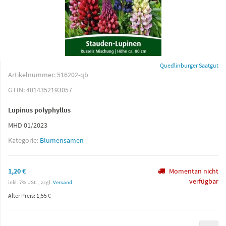
Quedlinburger Saatgut
Artikelnummer:
516202-qb
GTIN:
4014352193057
Lupinus polyphyllus
MHD 01/2023
Kategorie:
Blumensamen
1,20 €
Momentan nicht
verfügbar
inkl. 7% USt. , zzgl.
Versand
Alter Preis:
1,55 €