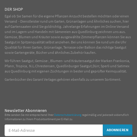
DER SHOP
Egal ob Sie Samen für die eigene Pflanzen Anzucht bestellen möchten oder einen
Versand - Dienstleister rund um Garten, Grünanlagen und Ähnliches suchen, hier
auf Gartensaaten sind Sie goldrichtig. Jahrelange Erfahrungen im
Online
Versand
und im Lagern und Handeln mit
Sämereien
aus Quedlinburg zeichnen uns aus.
Gemüse
,
Blumen
und
Kräuter
sowie ausgewählte
Zimmerpflanzen
können Sie aus
Saatgut in Spitzenqualität selbst anziehen. Bei uns können Sie rund um die Uhr
Qualität für Ihren Garten, Grünanlage, Terrasse oder Balkon das richtige Saatgut
sowie Gartengeräte, Bücher und ähnliches Zubehör kaufen.
Wir führen Saatgut, Gemüse-, Blumen- und Kräutersaatgut der Marken Frankonia,
Pfann, Tropica, N.L.Chrestensen, Quedlinburger Saatgut,Dürr, Sperli und Satimex
aus Quedlinburg mit eigenen Züchtungen in bester und geprüfter Keimqualität.
Gartenbücher des Garant Verlages gehören ebenfalls zu unserem Sortiment.
Newsletter Abonnieren
Bitte senden Sie mir entsprechend Ihrer
Datenschutzerklärung
regelmäßig und jederzeit widerruflich
Informationen zu Ihrem Produktsortiment per E-Mail zu.
E-
ABONNIEREN
Mail-