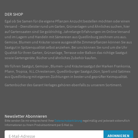
DER SHOP
Egal ob Sie Samen für die eigene Pflanzen Anzucht bestellen möchten oder einen
Versand - Dienstleister rund um Garten, Grünanlagen und Ähnliches suchen, hier
auf Gartensaaten sind Sie goldrichtig. Jahrelange Erfahrungen im
Online
Versand
und im Lagern und Handeln mit
Sämereien
aus Quedlinburg zeichnen uns aus.
Gemüse
,
Blumen
und
Kräuter
sowie ausgewählte
Zimmerpflanzen
können Sie aus
Saatgut in Spitzenqualität selbst anziehen. Bei uns können Sie rund um die Uhr
Qualität für Ihren Garten, Grünanlage, Terrasse oder Balkon das richtige Saatgut
sowie Gartengeräte, Bücher und ähnliches Zubehör kaufen.
Wir führen Saatgut, Gemüse-, Blumen- und Kräutersaatgut der Marken Frankonia,
Pfann, Tropica, N.L.Chrestensen, Quedlinburger Saatgut,Dürr, Sperli und Satimex
aus Quedlinburg mit eigenen Züchtungen in bester und geprüfter Keimqualität.
Gartenbücher des Garant Verlages gehören ebenfalls zu unserem Sortiment.
Newsletter Abonnieren
Bitte senden Sie mir entsprechend Ihrer
Datenschutzerklärung
regelmäßig und jederzeit widerruflich
Informationen zu Ihrem Produktsortiment per E-Mail zu.
E-
ABONNIEREN
Mail-