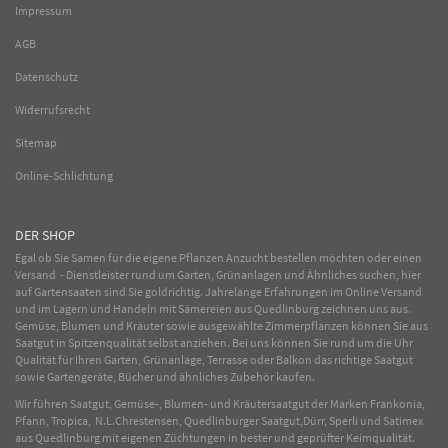
Impressum
AGB
Datenschutz
Widerrufsrecht
Sitemap
Online-Schlichtung
DER SHOP
Egal ob Sie Samen für die eigene Pflanzen Anzucht bestellen möchten oder einen
Versand - Dienstleister rund um Garten, Grünanlagen und Ähnliches suchen, hier
auf Gartensaaten sind Sie goldrichtig. Jahrelange Erfahrungen im
Online
Versand
und im Lagern und Handeln mit
Sämereien
aus Quedlinburg zeichnen uns aus.
Gemüse
,
Blumen
und
Kräuter
sowie ausgewählte
Zimmerpflanzen
können Sie aus
Saatgut in Spitzenqualität selbst anziehen. Bei uns können Sie rund um die Uhr
Qualität für Ihren Garten, Grünanlage, Terrasse oder Balkon das richtige Saatgut
sowie Gartengeräte, Bücher und ähnliches Zubehör kaufen.
Wir führen Saatgut, Gemüse-, Blumen- und Kräutersaatgut der Marken Frankonia,
Pfann, Tropica, N.L.Chrestensen, Quedlinburger Saatgut,Dürr, Sperli und Satimex
aus Quedlinburg mit eigenen Züchtungen in bester und geprüfter Keimqualität.