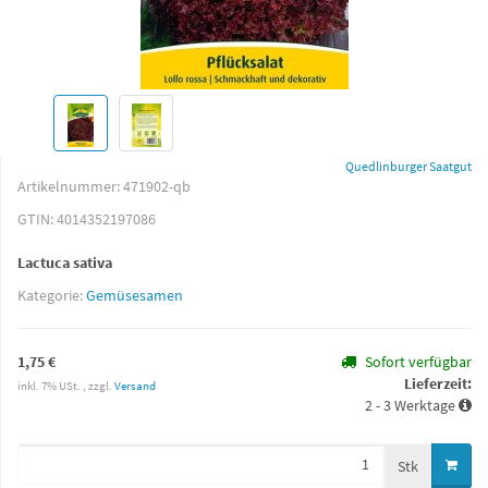
Quedlinburger Saatgut
Artikelnummer:
471902-qb
GTIN:
4014352197086
Lactuca sativa
Kategorie:
Gemüsesamen
1,75 €
Sofort verfügbar
Lieferzeit:
inkl. 7% USt. , zzgl.
Versand
2 - 3 Werktage
Stk