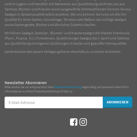
und im Lagern und Handeln mit
Sämereien
aus Quedlinburg zeichnen uns aus.
Gemüse
,
Blumen
und
Kräuter
sowie ausgewählte
Zimmerpflanzen
können Sie aus
Saatgut in Spitzenqualität selbst anziehen. Bei uns können Sie rund um die Uhr
Qualität für Ihren Garten, Grünanlage, Terrasse oder Balkon das richtige Saatgut
sowie Gartengeräte, Bücher und ähnliches Zubehör kaufen.
Wir führen Saatgut, Gemüse-, Blumen- und Kräutersaatgut der Marken Frankonia,
Pfann, Tropica, N.L.Chrestensen, Quedlinburger Saatgut,Dürr, Sperli und Satimex
aus Quedlinburg mit eigenen Züchtungen in bester und geprüfter Keimqualität.
Gartenbücher des Garant Verlages gehören ebenfalls zu unserem Sortiment.
Newsletter Abonnieren
Bitte senden Sie mir entsprechend Ihrer
Datenschutzerklärung
regelmäßig und jederzeit widerruflich
Informationen zu Ihrem Produktsortiment per E-Mail zu.
E-
ABONNIEREN
Mail-
Adresse