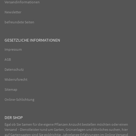
Versandinformationen
Newsletter
befreundete Seiten
GESETZLICHE INFORMATIONEN
Impressum
AGB
Datenschutz
Widerrufsrecht
Sitemap
Online-Schlichtung
DER SHOP
Egal ob Sie Samen für die eigene Pflanzen Anzucht bestellen möchten oder einen
Versand - Dienstleister rund um Garten, Grünanlagen und Ähnliches suchen, hier
auf Gartensaaten sind Sie goldrichtig. Jahrelange Erfahrungen im
Online
Versand