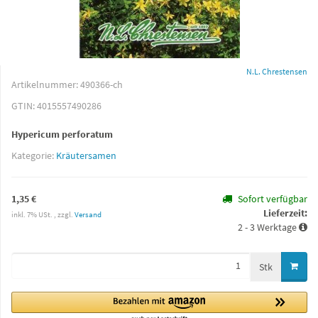
N.L. Chrestensen
Artikelnummer:
490366-ch
GTIN:
4015557490286
Hypericum perforatum
Kategorie:
Kräutersamen
1,35 €
Sofort verfügbar
Lieferzeit:
inkl. 7% USt. , zzgl.
Versand
2 - 3 Werktage
Stk