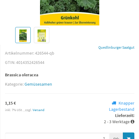
Quedlinburger Saatgut
Artikelnummer:
426544-qb
GTIN:
4014352426544
Brassica oleracea
Kategorie:
Gemüsesamen
1,15 €
Knapper
Lagerbestand
inkl. 7% USt. , zzgl.
Versand
Lieferzeit:
2 - 3 Werktage