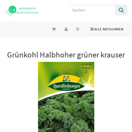
TOGGLE NAVIGATION
ALLE KATEGORIEN
Grünkohl Halbhoher grüner krauser