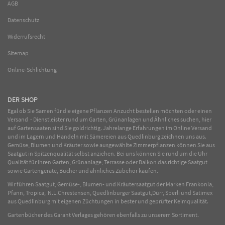
AGB
Datenschutz
Widerrufsrecht
Sitemap
Online-Schlichtung
DER SHOP
Egal ob Sie Samen für die eigene Pflanzen Anzucht bestellen möchten oder einen
Versand - Dienstleister rund um Garten, Grünanlagen und Ähnliches suchen, hier
auf Gartensaaten sind Sie goldrichtig. Jahrelange Erfahrungen im
Online
Versand
und im Lagern und Handeln mit
Sämereien
aus Quedlinburg zeichnen uns aus.
Gemüse
,
Blumen
und
Kräuter
sowie ausgewählte
Zimmerpflanzen
können Sie aus
Saatgut in Spitzenqualität selbst anziehen. Bei uns können Sie rund um die Uhr
Qualität für Ihren Garten, Grünanlage, Terrasse oder Balkon das richtige Saatgut
sowie Gartengeräte, Bücher und ähnliches Zubehör kaufen.
Wir führen Saatgut, Gemüse-, Blumen- und Kräutersaatgut der Marken Frankonia,
Pfann, Tropica, N.L.Chrestensen, Quedlinburger Saatgut,Dürr, Sperli und Satimex
aus Quedlinburg mit eigenen Züchtungen in bester und geprüfter Keimqualität.
Gartenbücher des Garant Verlages gehören ebenfalls zu unserem Sortiment.