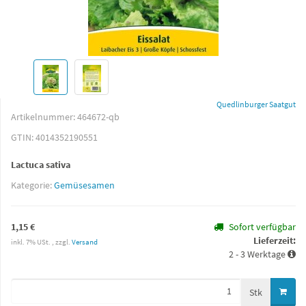
Quedlinburger Saatgut
Artikelnummer:
464672-qb
GTIN:
4014352190551
Lactuca sativa
Kategorie:
Gemüsesamen
1,15 €
Sofort verfügbar
Lieferzeit:
inkl. 7% USt. , zzgl.
Versand
2 - 3 Werktage
Stk