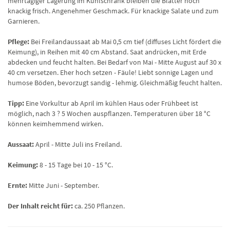
mehrtägiger Lagerung im Kühlschrank bleiben die Blätter noch
knackig frisch. Angenehmer Geschmack. Für knackige Salate und zum
Garnieren.
Pflege:
Bei Freilandaussaat ab Mai 0,5 cm tief (diffuses Licht fördert die
Keimung), in Reihen mit 40 cm Abstand. Saat andrücken, mit Erde
abdecken und feucht halten. Bei Bedarf von Mai - Mitte August auf 30 x
40 cm versetzen. Eher hoch setzen - Fäule! Liebt sonnige Lagen und
humose Böden, bevorzugt sandig - lehmig. Gleichmäßig feucht halten.
Tipp:
Eine Vorkultur ab April im kühlen Haus oder Frühbeet ist
möglich, nach 3 ? 5 Wochen auspflanzen. Temperaturen über 18 °C
können keimhemmend wirken.
Aussaat:
April - Mitte Juli ins Freiland.
Keimung:
8 - 15 Tage bei 10 - 15 °C.
Ernte:
Mitte Juni - September.
Der Inhalt reicht für:
ca. 250 Pflanzen.