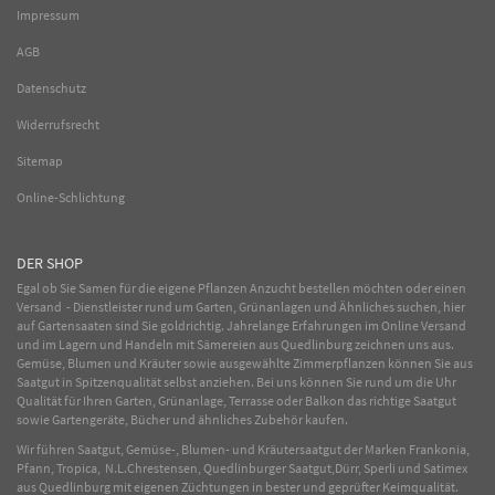
Impressum
AGB
Datenschutz
Widerrufsrecht
Sitemap
Online-Schlichtung
DER SHOP
Egal ob Sie Samen für die eigene Pflanzen Anzucht bestellen möchten oder einen
Versand - Dienstleister rund um Garten, Grünanlagen und Ähnliches suchen, hier
auf Gartensaaten sind Sie goldrichtig. Jahrelange Erfahrungen im
Online
Versand
und im Lagern und Handeln mit
Sämereien
aus Quedlinburg zeichnen uns aus.
Gemüse
,
Blumen
und
Kräuter
sowie ausgewählte
Zimmerpflanzen
können Sie aus
Saatgut in Spitzenqualität selbst anziehen. Bei uns können Sie rund um die Uhr
Qualität für Ihren Garten, Grünanlage, Terrasse oder Balkon das richtige Saatgut
sowie Gartengeräte, Bücher und ähnliches Zubehör kaufen.
Wir führen Saatgut, Gemüse-, Blumen- und Kräutersaatgut der Marken Frankonia,
Pfann, Tropica, N.L.Chrestensen, Quedlinburger Saatgut,Dürr, Sperli und Satimex
aus Quedlinburg mit eigenen Züchtungen in bester und geprüfter Keimqualität.