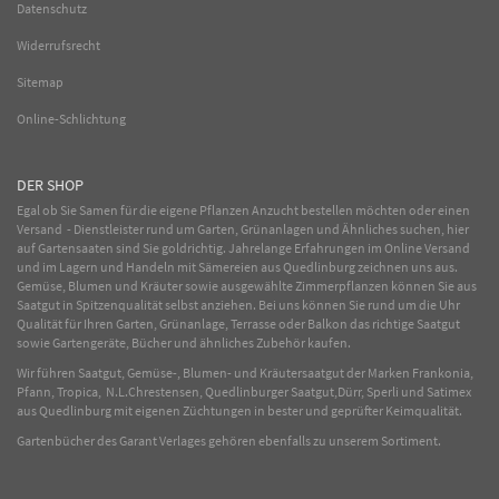
Datenschutz
Widerrufsrecht
Sitemap
Online-Schlichtung
DER SHOP
Egal ob Sie Samen für die eigene Pflanzen Anzucht bestellen möchten oder einen
Versand - Dienstleister rund um Garten, Grünanlagen und Ähnliches suchen, hier
auf Gartensaaten sind Sie goldrichtig. Jahrelange Erfahrungen im
Online
Versand
und im Lagern und Handeln mit
Sämereien
aus Quedlinburg zeichnen uns aus.
Gemüse
,
Blumen
und
Kräuter
sowie ausgewählte
Zimmerpflanzen
können Sie aus
Saatgut in Spitzenqualität selbst anziehen. Bei uns können Sie rund um die Uhr
Qualität für Ihren Garten, Grünanlage, Terrasse oder Balkon das richtige Saatgut
sowie Gartengeräte, Bücher und ähnliches Zubehör kaufen.
Wir führen Saatgut, Gemüse-, Blumen- und Kräutersaatgut der Marken Frankonia,
Pfann, Tropica, N.L.Chrestensen, Quedlinburger Saatgut,Dürr, Sperli und Satimex
aus Quedlinburg mit eigenen Züchtungen in bester und geprüfter Keimqualität.
Gartenbücher des Garant Verlages gehören ebenfalls zu unserem Sortiment.