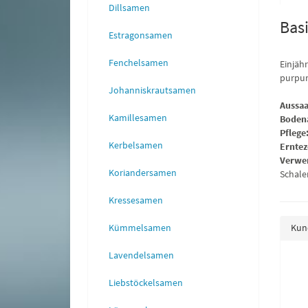
Dillsamen
Basi
Estragonsamen
Fenchelsamen
Einjäh
purpur
Johanniskrautsamen
Aussaa
Kamillesamen
Boden
Pflege
Kerbelsamen
Erntez
Verwe
Koriandersamen
Schale
Kressesamen
Kund
Kümmelsamen
Lavendelsamen
 Amerikanischer brauner
Basilikum Genoveser
Liebstöckelsamen
0,90 €
*
0,90 €
*