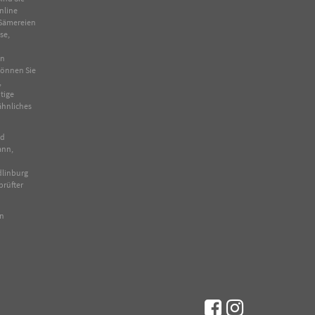
nline
Sämereien
se
,
in
 können Sie
,
tige
ähnliches
nd
ann,
dlinburg
prüfter
en