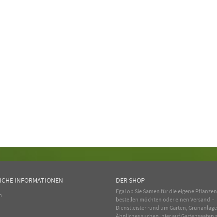
ICHE INFORMATIONEN
DER SHOP
Egal ob Sie Samen für die eigene Pflanze
m
bestellen möchten oder einen Versand -
Dienstleister rund um Garten, Grünanlag
Ähnliches suchen, hier auf Gartensaaten s