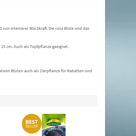
d von intensiver Würzkraft. Die rosa Blüte und das
x 25 cm. Auch als Topfpflanze geeignet.
iven Blüten auch als Zierpflanze für Rabatten und
Zuckermais Go
1,50 