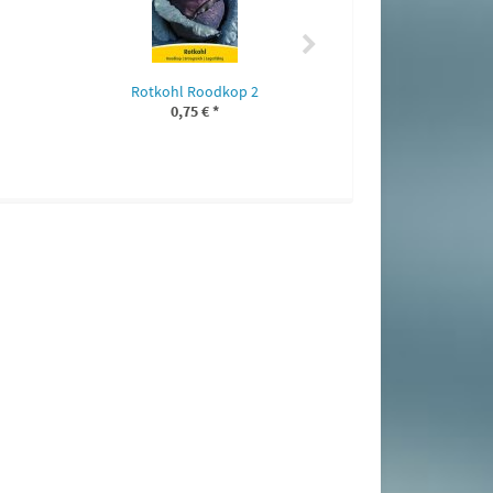
Rotkohl Roodkop 2
0,75 €
*