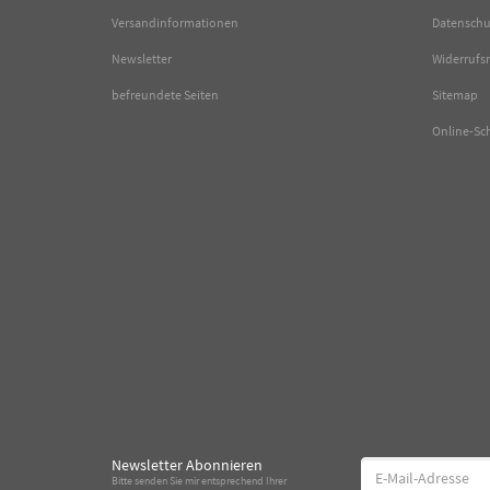
Versandinformationen
Datenschu
Newsletter
Widerrufs
befreundete Seiten
Sitemap
Online-Sc
Newsletter Abonnieren
E-
Bitte senden Sie mir entsprechend Ihrer
Mail-