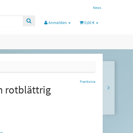
News
Anmelden
0,00 €
Frankonia
 rotblättrig
en