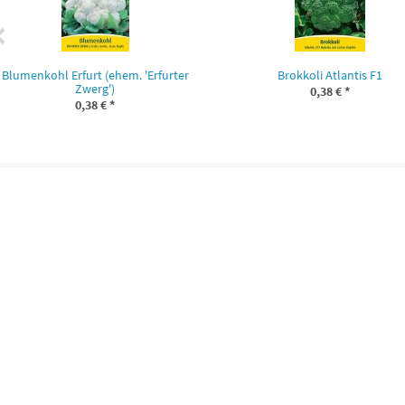
Blumenkohl Erfurt (ehem. 'Erfurter
Brokkoli Atlantis F1
Zwerg')
0,38 €
*
0,38 €
*