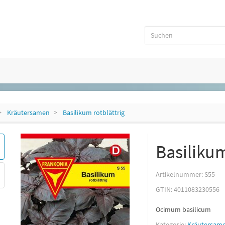
Kräutersamen
Basilikum rotblättrig
Basilikum
Artikelnummer:
S55
GTIN:
4011083230556
Ocimum basilicum
Kategorie:
Kräutersam