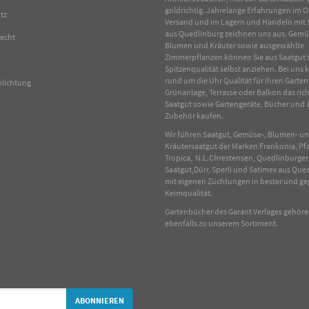
goldrichtig. Jahrelange Erfahrungen im
O
tz
Versand und im Lagern und Handeln mit
aus Quedlinburg zeichnen uns aus.
Gemü
recht
Blumen
und
Kräuter
sowie ausgewählte
Zimmerpflanzen
können Sie aus Saatgut 
Spitzenqualität selbst anziehen. Bei uns
rund um die Uhr Qualität für Ihren Garten
hlichtung
Grünanlage, Terrasse oder Balkon das rich
Saatgut sowie Gartengeräte, Bücher und 
Zubehör kaufen.
Wir führen Saatgut, Gemüse-, Blumen- u
Kräutersaatgut der Marken Frankonia, Pf
Tropica, N.L.Chrestensen, Quedlinburger
Saatgut,Dürr, Sperli und Satimex aus Que
mit eigenen Züchtungen in bester und ge
Keimqualität.
Gartenbücher des Garant Verlages gehör
ebenfalls zu unserem Sortiment.
ABONNIEREN