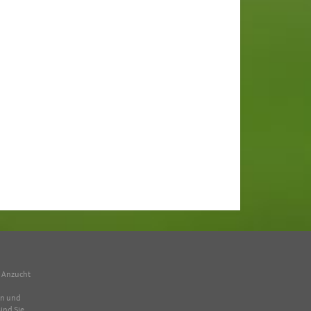
n Anzucht
en und
ind Sie