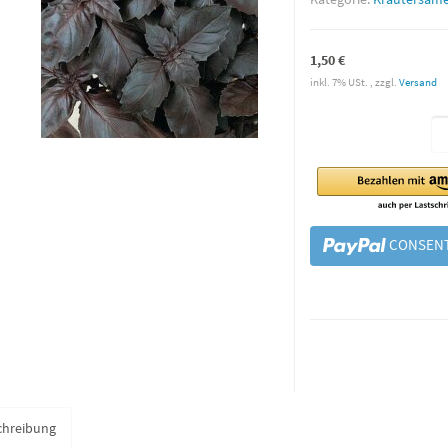
1,50 €
inkl. 7% USt. , zzgl.
Versand
CONSENT
chreibung