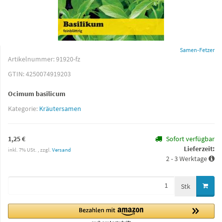
Samen-Fetzer
Artikelnummer:
91920-fz
GTIN:
4250074919203
Ocimum basilicum
Kategorie:
Kräutersamen
1,25 €
Sofort verfügbar
Lieferzeit:
inkl. 7% USt. , zzgl.
Versand
2 - 3 Werktage
Stk