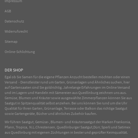
Impressum
AGB
Datenschutz
Widerrufsrecht
Sitemap
Online-Schlichtung
DER SHOP
Egal ob Sie Samen für die eigene Pflanzen Anzucht bestellen möchten oder einen
Versand - Dienstleister rund um Garten, Grünanlagen und Ähnliches suchen, hier
auf Gartensaaten sind Sie goldrichtig. Jahrelange Erfahrungen im
Online
Versand
und im Lagern und Handeln mit
Sämereien
aus Quedlinburg zeichnen uns aus.
Gemüse
,
Blumen
und
Kräuter
sowie ausgewählte
Zimmerpflanzen
können Sie aus
Saatgut in Spitzenqualität selbst anziehen. Bei uns können Sie rund um die Uhr
Qualität für Ihren Garten, Grünanlage, Terrasse oder Balkon das richtige Saatgut
sowie Gartengeräte, Bücher und ähnliches Zubehör kaufen.
Wir führen Saatgut, Gemüse-, Blumen- und Kräutersaatgut der Marken Frankonia,
Pfann, Tropica, N.L.Chrestensen, Quedlinburger Saatgut,Dürr, Sperli und Satimex
aus Quedlinburg mit eigenen Züchtungen in bester und geprüfter Keimqualität.