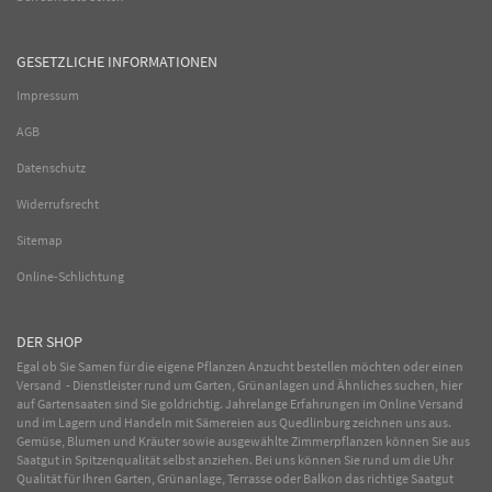
GESETZLICHE INFORMATIONEN
Impressum
AGB
Datenschutz
Widerrufsrecht
Sitemap
Online-Schlichtung
DER SHOP
Egal ob Sie Samen für die eigene Pflanzen Anzucht bestellen möchten oder einen
Versand - Dienstleister rund um Garten, Grünanlagen und Ähnliches suchen, hier
auf Gartensaaten sind Sie goldrichtig. Jahrelange Erfahrungen im
Online
Versand
und im Lagern und Handeln mit
Sämereien
aus Quedlinburg zeichnen uns aus.
Gemüse
,
Blumen
und
Kräuter
sowie ausgewählte
Zimmerpflanzen
können Sie aus
Saatgut in Spitzenqualität selbst anziehen. Bei uns können Sie rund um die Uhr
Qualität für Ihren Garten, Grünanlage, Terrasse oder Balkon das richtige Saatgut