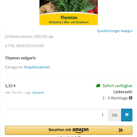
Quedlinburger Saatgut
Artikelnummer:
495792-qb
GTIN:
4014352191619
Thymus vulgaris
Kategorie:
Kräutersamen
1,15 €
Sofort verfügbar
Lieferzeit:
inkl. 7% USt. , zzgl.
Versand
2 - 3 Werktage
Stk