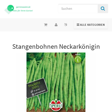
TOGGLE NAVIGATION
ALLE KATEGORIEN
Stangenbohnen Neckarkönigin