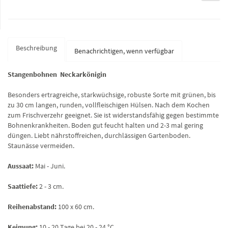
Beschreibung
Benachrichtigen, wenn verfügbar
Stangenbohnen Neckarkönigin
Besonders ertragreiche, starkwüchsige, robuste Sorte mit grünen, bis
zu 30 cm langen, runden, vollfleischigen Hülsen. Nach dem Kochen
zum Frischverzehr geeignet. Sie ist widerstandsfähig gegen bestimmte
Bohnenkrankheiten. Boden gut feucht halten und 2-3 mal gering
düngen. Liebt nährstoffreichen, durchlässigen Gartenboden.
Staunässe vermeiden.
Aussaat:
Mai - Juni.
Saattiefe:
2 - 3 cm.
Reihenabstand:
100 x 60 cm.
Keimung:
10 - 20 Tage bei 20 - 24 °C.