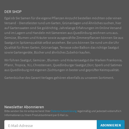
DER SHOP
Egal ob Sie Samen für die eigene Pflanzen Anzucht bestellen möchten oder einen
Versand - Dienstleister rund um Garten, Grünanlagen und Ähnliches suchen, hier
auf Gartensaaten sind Sie goldrichtig. Jahrelange Erfahrungen im
Online
Versand
und im Lagern und Handeln mit
Sämereien
aus Quedlinburg zeichnen uns aus.
Gemüse
,
Blumen
und
Kräuter
sowie ausgewählte
Zimmerpflanzen
können Sie aus
Saatgut in Spitzenqualität selbst anziehen. Bei uns können Sie rund um die Uhr
Qualität für Ihren Garten, Grünanlage, Terrasse oder Balkon das richtige Saatgut
sowie Gartengeräte, Bücher und ähnliches Zubehör kaufen.
Wir führen Saatgut, Gemüse-, Blumen- und Kräutersaatgut der Marken Frankonia,
Pfann, Tropica, N.L.Chrestensen, Quedlinburger Saatgut,Dürr, Sperli und Satimex
aus Quedlinburg mit eigenen Züchtungen in bester und geprüfter Keimqualität.
Gartenbücher des Garant Verlages gehören ebenfalls zu unserem Sortiment.
Newsletter Abonnieren
Bitte senden Sie mir entsprechend Ihrer
Datenschutzerklärung
regelmäßig und jederzeit widerruflich
Informationen zu Ihrem Produktsortiment per E-Mail zu.
E-
ABONNIEREN
Mail-