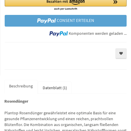
CONSENT ERTEILEN
Lo
Komponenten werden geladen ...
Beschreibung
Datenblatt (1)
Rosendünger
Plantop Rosendünger gewährleistet eine optimale Basis für eine
gesunde Pflanzenentwicklung und einen reichen, prachtvollen
Blütenflor. Die Kombination aus organischen, langsam fließenden
Nährstoffen und leicht löslichen, mineralischen Nährstoffformen sorgt