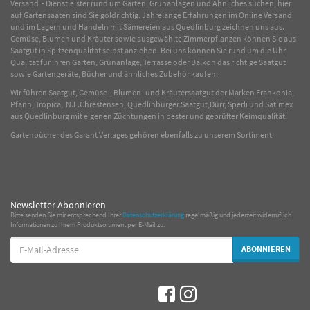
Versand - Dienstleister rund um Garten, Grünanlagen und Ähnliches suchen, hier
auf Gartensaaten sind Sie goldrichtig. Jahrelange Erfahrungen im
Online
Versand
und im Lagern und Handeln mit
Sämereien
aus Quedlinburg zeichnen uns aus.
Gemüse
,
Blumen
und
Kräuter
sowie ausgewählte
Zimmerpflanzen
können Sie aus
Saatgut in Spitzenqualität selbst anziehen. Bei uns können Sie rund um die Uhr
Qualität für Ihren Garten, Grünanlage, Terrasse oder Balkon das richtige Saatgut
sowie Gartengeräte, Bücher und ähnliches Zubehör kaufen.
Wir führen Saatgut, Gemüse-, Blumen- und Kräutersaatgut der Marken Frankonia,
Pfann, Tropica, N.L.Chrestensen, Quedlinburger Saatgut,Dürr, Sperli und Satimex
aus Quedlinburg mit eigenen Züchtungen in bester und geprüfter Keimqualität.
Gartenbücher des Garant Verlages gehören ebenfalls zu unserem Sortiment.
Newsletter Abonnieren
Bitte senden Sie mir entsprechend Ihrer
Datenschutzerklärung
regelmäßig und jederzeit widerruflich
Informationen zu Ihrem Produktsortiment per E-Mail zu.
E-
ABONNIEREN
Mail-
Adresse