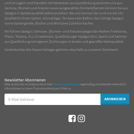
und im Lagern und Handeln mit
Sämereien
aus Quedlinburg zeichnen uns aus.
Gemüse
,
Blumen
und
Kräuter
sowie ausgewählte
Zimmerpflanzen
können Sie aus
Saatgut in Spitzenqualität selbst anziehen. Bei uns können Sie rund um die Uhr
Qualität für Ihren Garten, Grünanlage, Terrasse oder Balkon das richtige Saatgut
sowie Gartengeräte, Bücher und ähnliches Zubehör kaufen.
Wir führen Saatgut, Gemüse-, Blumen- und Kräutersaatgut der Marken Frankonia,
Pfann, Tropica, N.L.Chrestensen, Quedlinburger Saatgut,Dürr, Sperli und Satimex
aus Quedlinburg mit eigenen Züchtungen in bester und geprüfter Keimqualität.
Gartenbücher des Garant Verlages gehören ebenfalls zu unserem Sortiment.
Newsletter Abonnieren
Bitte senden Sie mir entsprechend Ihrer
Datenschutzerklärung
regelmäßig und jederzeit widerruflich
Informationen zu Ihrem Produktsortiment per E-Mail zu.
E-
ABONNIEREN
Mail-
Adresse