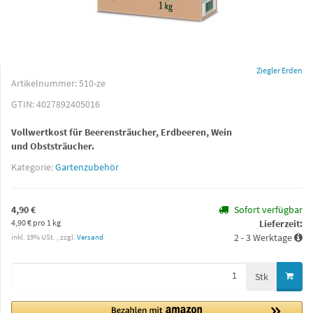
Ziegler Erden
Artikelnummer:
510-ze
GTIN:
4027892405016
Vollwertkost für Beerensträucher, Erdbeeren, Wein
und Obststräucher.
Kategorie:
Gartenzubehör
4,90 €
Sofort verfügbar
4,90 € pro 1 kg
Lieferzeit:
2 - 3 Werktage
inkl. 19% USt. , zzgl.
Versand
Stk