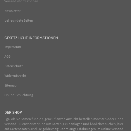
Versandinformationen
Newsletter
befreundete Seiten
GESETZLICHE INFORMATIONEN
Impressum
AGB
Datenschutz
Widerrufsrecht
Sitemap
Online-Schlichtung
DER SHOP
Egal ob Sie Samen für die eigene Pflanzen Anzucht bestellen möchten oder einen
Versand - Dienstleister rund um Garten, Grünanlagen und Ähnliches suchen, hier
auf Gartensaaten sind Sie goldrichtig. Jahrelange Erfahrungen im
Online
Versand