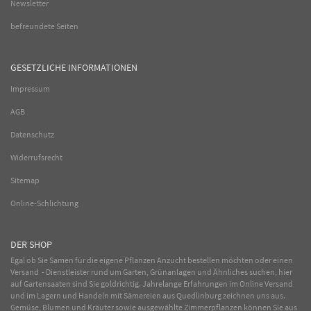
Newsletter
befreundete Seiten
GESETZLICHE INFORMATIONEN
Impressum
AGB
Datenschutz
Widerrufsrecht
Sitemap
Online-Schlichtung
DER SHOP
Egal ob Sie Samen für die eigene Pflanzen Anzucht bestellen möchten oder einen
Versand - Dienstleister rund um Garten, Grünanlagen und Ähnliches suchen, hier
auf Gartensaaten sind Sie goldrichtig. Jahrelange Erfahrungen im
Online
Versand
und im Lagern und Handeln mit
Sämereien
aus Quedlinburg zeichnen uns aus.
Gemüse
,
Blumen
und
Kräuter
sowie ausgewählte
Zimmerpflanzen
können Sie aus