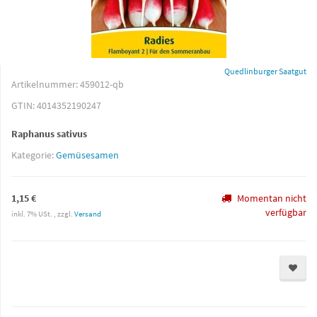
Quedlinburger Saatgut
Artikelnummer:
459012-qb
GTIN:
4014352190247
Raphanus sativus
Kategorie:
Gemüsesamen
1,15 €
Momentan nicht
verfügbar
inkl. 7% USt. , zzgl.
Versand