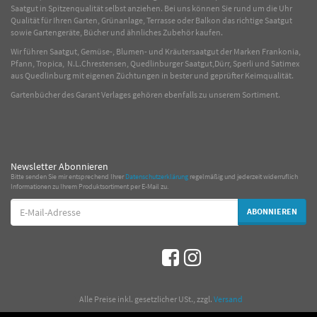
Saatgut in Spitzenqualität selbst anziehen. Bei uns können Sie rund um die Uhr
Qualität für Ihren Garten, Grünanlage, Terrasse oder Balkon das richtige Saatgut
sowie Gartengeräte, Bücher und ähnliches Zubehör kaufen.
Wir führen Saatgut, Gemüse-, Blumen- und Kräutersaatgut der Marken Frankonia,
Pfann, Tropica, N.L.Chrestensen, Quedlinburger Saatgut,Dürr, Sperli und Satimex
aus Quedlinburg mit eigenen Züchtungen in bester und geprüfter Keimqualität.
Gartenbücher des Garant Verlages gehören ebenfalls zu unserem Sortiment.
Newsletter Abonnieren
Bitte senden Sie mir entsprechend Ihrer
Datenschutzerklärung
regelmäßig und jederzeit widerruflich
Informationen zu Ihrem Produktsortiment per E-Mail zu.
E-
ABONNIEREN
Mail-
Adresse
*
Alle Preise inkl. gesetzlicher USt., zzgl.
Versand