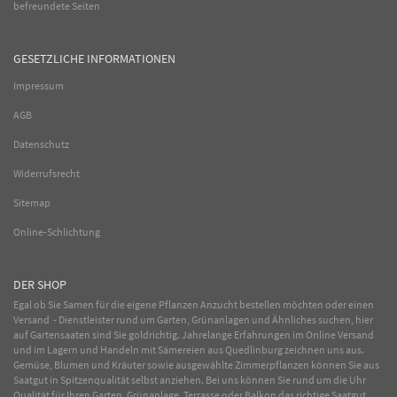
befreundete Seiten
GESETZLICHE INFORMATIONEN
Impressum
AGB
Datenschutz
Widerrufsrecht
Sitemap
Online-Schlichtung
DER SHOP
Egal ob Sie Samen für die eigene Pflanzen Anzucht bestellen möchten oder einen
Versand - Dienstleister rund um Garten, Grünanlagen und Ähnliches suchen, hier
auf Gartensaaten sind Sie goldrichtig. Jahrelange Erfahrungen im
Online
Versand
und im Lagern und Handeln mit
Sämereien
aus Quedlinburg zeichnen uns aus.
Gemüse
,
Blumen
und
Kräuter
sowie ausgewählte
Zimmerpflanzen
können Sie aus
Saatgut in Spitzenqualität selbst anziehen. Bei uns können Sie rund um die Uhr
Qualität für Ihren Garten, Grünanlage, Terrasse oder Balkon das richtige Saatgut