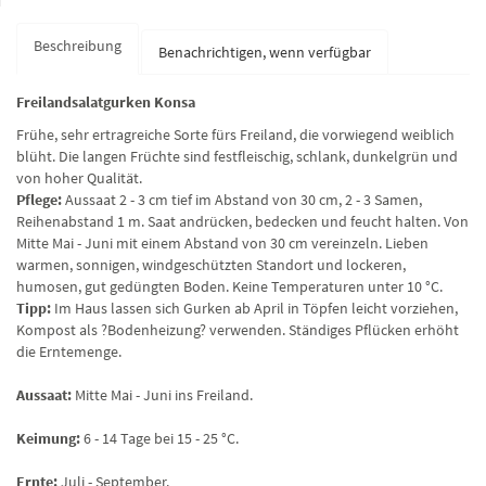
Beschreibung
Benachrichtigen, wenn verfügbar
Freilandsalatgurken Konsa
Frühe, sehr ertragreiche Sorte fürs Freiland, die vorwiegend weiblich
blüht. Die langen Früchte sind festfleischig, schlank, dunkelgrün und
von hoher Qualität.
Pflege:
Aussaat 2 - 3 cm tief im Abstand von 30 cm, 2 - 3 Samen,
Reihenabstand 1 m. Saat andrücken, bedecken und feucht halten. Von
Mitte Mai - Juni mit einem Abstand von 30 cm vereinzeln. Lieben
warmen, sonnigen, windgeschützten Standort und lockeren,
humosen, gut gedüngten Boden. Keine Temperaturen unter 10 °C.
Tipp:
Im Haus lassen sich Gurken ab April in Töpfen leicht vorziehen,
Kompost als ?Bodenheizung? verwenden. Ständiges Pflücken erhöht
die Erntemenge.
Aussaat:
Mitte Mai - Juni ins Freiland.
Keimung:
6 - 14 Tage bei 15 - 25 °C.
Ernte:
Juli - September.