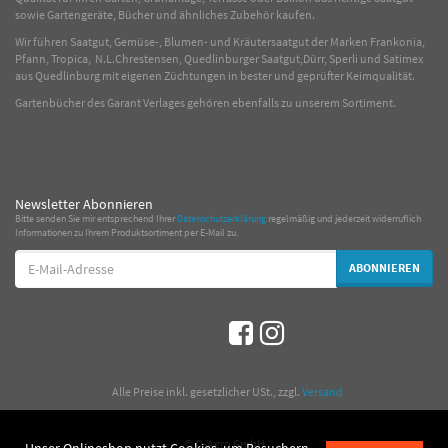
sowie Gartengeräte, Bücher und ähnliches Zubehör kaufen.
Wir führen Saatgut, Gemüse-, Blumen- und Kräutersaatgut der Marken Frankonia,
Pfann, Tropica, N.L.Chrestensen, Quedlinburger Saatgut,Dürr, Sperli und Satimex
aus Quedlinburg mit eigenen Züchtungen in bester und geprüfter Keimqualität.
Gartenbücher des Garant Verlages gehören ebenfalls zu unserem Sortiment.
Newsletter Abonnieren
Bitte senden Sie mir entsprechend Ihrer
Datenschutzerklärung
regelmäßig und jederzeit widerruflich
Informationen zu Ihrem Produktsortiment per E-Mail zu.
E-
ABONNIEREN
Mail-
Adresse
*
Alle Preise inkl. gesetzlicher USt., zzgl.
Versand
© Q-Agro GmbH