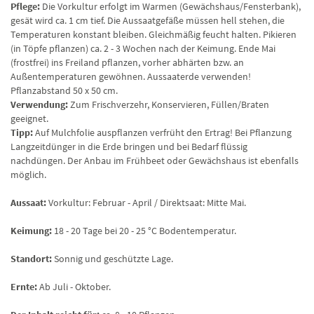
Pflege:
Die Vorkultur erfolgt im Warmen (Gewächshaus/Fensterbank),
gesät wird ca. 1 cm tief. Die Aussaatgefäße müssen hell stehen, die
Temperaturen konstant bleiben. Gleichmäßig feucht halten. Pikieren
(in Töpfe pflanzen) ca. 2 - 3 Wochen nach der Keimung. Ende Mai
(frostfrei) ins Freiland pflanzen, vorher abhärten bzw. an
Außentemperaturen gewöhnen. Aussaaterde verwenden!
Pflanzabstand 50 x 50 cm.
Verwendung:
Zum Frischverzehr, Konservieren, Füllen/Braten
geeignet.
Tipp:
Auf Mulchfolie auspflanzen verfrüht den Ertrag! Bei Pflanzung
Langzeitdünger in die Erde bringen und bei Bedarf flüssig
nachdüngen. Der Anbau im Frühbeet oder Gewächshaus ist ebenfalls
möglich.
Aussaat:
Vorkultur: Februar - April / Direktsaat: Mitte Mai.
Keimung:
18 - 20 Tage bei 20 - 25 °C Bodentemperatur.
Standort:
Sonnig und geschützte Lage.
Ernte:
Ab Juli - Oktober.