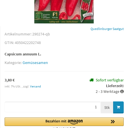
Quedlinburger Saatgut
Artikelnummer:
290274-qb
GTIN:
4050422202748
Capsicum annuum L.
Kategorie:
Gemüsesamen
3,80 €
Sofort verfügbar
Lieferzeit:
inkl. 7% USt. , zzgl.
Versand
2 - 3 Werktage
Stk