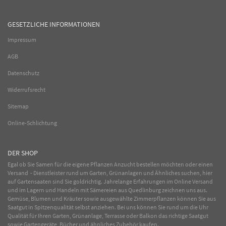
GESETZLICHE INFORMATIONEN
Impressum
AGB
Datenschutz
Widerrufsrecht
Sitemap
Online-Schlichtung
DER SHOP
Egal ob Sie Samen für die eigene Pflanzen Anzucht bestellen möchten oder einen
Versand - Dienstleister rund um Garten, Grünanlagen und Ähnliches suchen, hier
auf Gartensaaten sind Sie goldrichtig. Jahrelange Erfahrungen im
Online
Versand
und im Lagern und Handeln mit
Sämereien
aus Quedlinburg zeichnen uns aus.
Gemüse
,
Blumen
und
Kräuter
sowie ausgewählte
Zimmerpflanzen
können Sie aus
Saatgut in Spitzenqualität selbst anziehen. Bei uns können Sie rund um die Uhr
Qualität für Ihren Garten, Grünanlage, Terrasse oder Balkon das richtige Saatgut
sowie Gartengeräte, Bücher und ähnliches Zubehör kaufen.