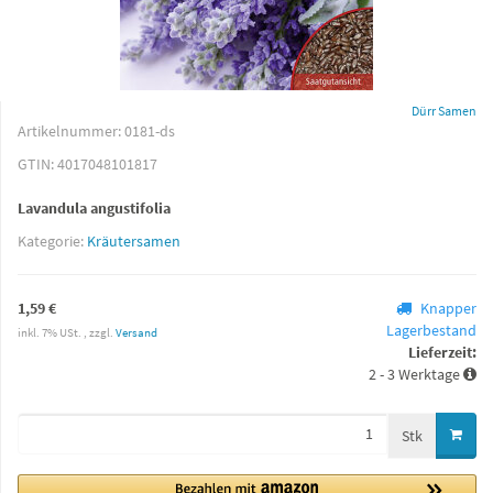
Dürr Samen
Artikelnummer:
0181-ds
GTIN:
4017048101817
Lavandula angustifolia
Kategorie:
Kräutersamen
1,59 €
Knapper
Lagerbestand
inkl. 7% USt. , zzgl.
Versand
Lieferzeit:
2 - 3 Werktage
Stk