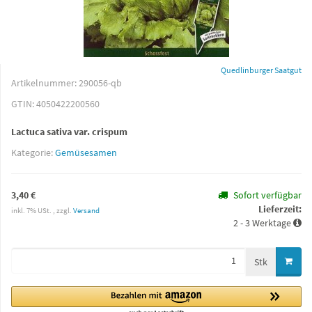
Quedlinburger Saatgut
Artikelnummer:
290056-qb
GTIN:
4050422200560
Lactuca sativa var. crispum
Kategorie:
Gemüsesamen
3,40 €
Sofort verfügbar
Lieferzeit:
inkl. 7% USt. , zzgl.
Versand
2 - 3 Werktage
Stk