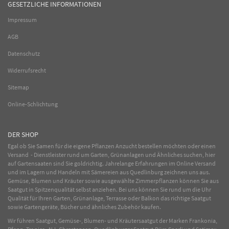
GESETZLICHE INFORMATIONEN
Impressum
AGB
Datenschutz
Widerrufsrecht
Sitemap
Online-Schlichtung
DER SHOP
Egal ob Sie Samen für die eigene Pflanzen Anzucht bestellen möchten oder einen
Versand - Dienstleister rund um Garten, Grünanlagen und Ähnliches suchen, hier
auf Gartensaaten sind Sie goldrichtig. Jahrelange Erfahrungen im
Online
Versand
und im Lagern und Handeln mit
Sämereien
aus Quedlinburg zeichnen uns aus.
Gemüse
,
Blumen
und
Kräuter
sowie ausgewählte
Zimmerpflanzen
können Sie aus
Saatgut in Spitzenqualität selbst anziehen. Bei uns können Sie rund um die Uhr
Qualität für Ihren Garten, Grünanlage, Terrasse oder Balkon das richtige Saatgut
sowie Gartengeräte, Bücher und ähnliches Zubehör kaufen.
Wir führen Saatgut, Gemüse-, Blumen- und Kräutersaatgut der Marken Frankonia,