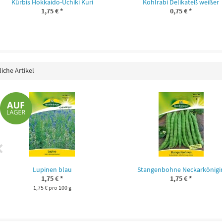
Kürbis Hokkaido-Uchiki Kuri
Kohlrabi Delikateß weißer
1,75 €
*
0,75 €
*
iche Artikel
Lupinen blau
Stangenbohne Neckarkönigi
1,75 €
*
1,75 €
*
1,75 € pro 100 g