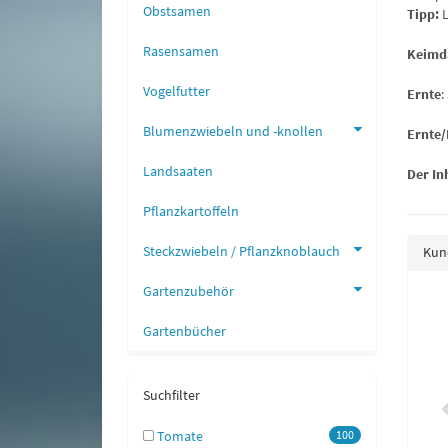
Obstsamen
Tipp:
L
Rasensamen
Keimd
Vogelfutter
Ernte
:
Blumenzwiebeln und -knollen
Ernte
Landsaaten
Der In
Pflanzkartoffeln
Steckzwiebeln / Pflanzknoblauch
Kund
Gartenzubehör
omate Supersweet 100
Stabtomate Harzfeuer
Gartenbücher
2,15 €
*
2,15 €
*
Suchfilter
Tomate
100