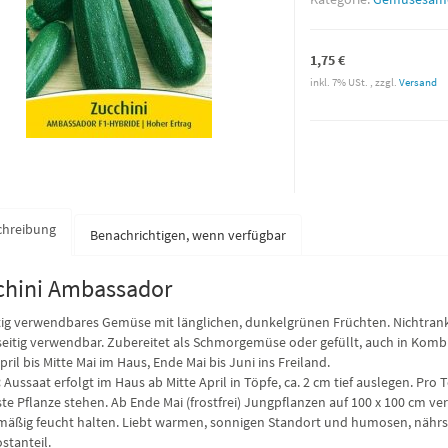
1,75 €
inkl. 7% USt. , zzgl.
Versand
chreibung
Benachrichtigen, wenn verfügbar
chini Ambassador
itig verwendbares Gemüse mit länglichen, dunkelgrünen Früchten. Nichtran
lseitig verwendbar. Zubereitet als Schmorgemüse oder gefüllt, auch in Ko
pril bis Mitte Mai im Haus, Ende Mai bis Juni ins Freiland.
:
Aussaat erfolgt im Haus ab Mitte April in Töpfe, ca. 2 cm tief auslegen. Pro 
gste Pflanze stehen. Ab Ende Mai (frostfrei) Jungpflanzen auf 100 x 100 cm v
mäßig feucht halten. Liebt warmen, sonnigen Standort und humosen, nährst
tanteil.