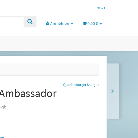
News
Anmelden
0,00 €
Quedlinburger Saatgut
 Ambassador
2-qb
en