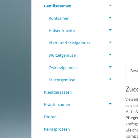
Gemüsesamen
Kohlsamen
Hülsenfrüchte
Blatt- und Stielgemüse
Wurzelgemüse
Zwiebelgemüse
Bes
Fruchtgemüse
Zuc
Kleintiersaaten
Vielse
Kräutersamen
es vie
Mitte A
Exoten
Pflege
kräfti
Keimsprossen
Gleich
Kompos