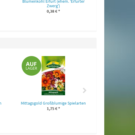
Blumenkohl Erfurt (ehem. 'Erfurter
Zwerg')
0,38 €
*
Stabtomate
1,75 
n
Mittagsgold Großblumige Spielarten
1,75 €
*