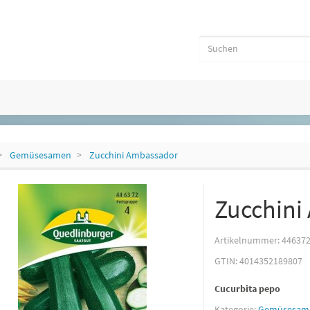
Gemüsesamen
Zucchini Ambassador
Zucchini
Artikelnummer:
44637
GTIN:
4014352189807
Cucurbita pepo
Kategorie:
Gemüsesam