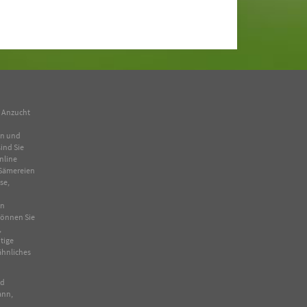
n Anzucht
en und
ind Sie
nline
Sämereien
se
,
in
 können Sie
,
tige
ähnliches
nd
ann,