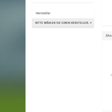
Hersteller
BITTE WÄHLEN SIE EINEN HERSTELLER.
Ähnl
btomate Tamina
Buschbohne Purple Teepee
1,75 €
*
1,75 €
*