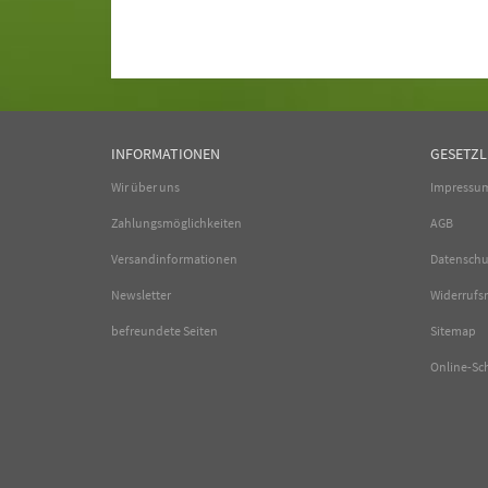
INFORMATIONEN
GESETZL
Wir über uns
Impressu
Zahlungsmöglichkeiten
AGB
Versandinformationen
Datenschu
Newsletter
Widerrufs
befreundete Seiten
Sitemap
Online-Sc