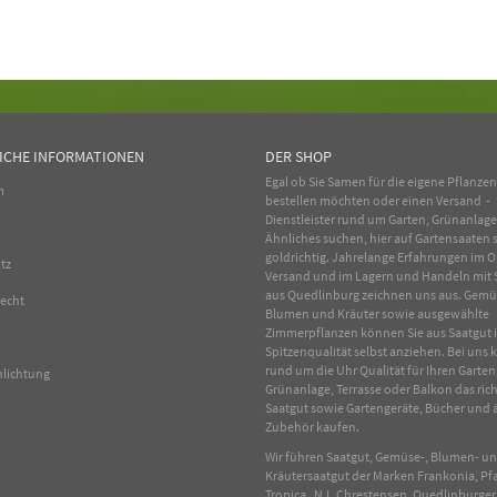
ICHE INFORMATIONEN
DER SHOP
Egal ob Sie Samen für die eigene Pflanze
m
bestellen möchten oder einen Versand -
Dienstleister rund um Garten, Grünanlag
Ähnliches suchen, hier auf Gartensaaten s
goldrichtig. Jahrelange Erfahrungen im
O
tz
Versand und im Lagern und Handeln mit
aus Quedlinburg zeichnen uns aus.
Gemü
recht
Blumen
und
Kräuter
sowie ausgewählte
Zimmerpflanzen
können Sie aus Saatgut 
Spitzenqualität selbst anziehen. Bei uns
rund um die Uhr Qualität für Ihren Garten
hlichtung
Grünanlage, Terrasse oder Balkon das rich
Saatgut sowie Gartengeräte, Bücher und 
Zubehör kaufen.
Wir führen Saatgut, Gemüse-, Blumen- u
Kräutersaatgut der Marken Frankonia, Pf
Tropica, N.L.Chrestensen, Quedlinburger