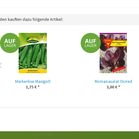
en kauften dazu folgende Artikel:
Markerbse Maxigolt
Romanasalat Ovired
1,75 €
*
3,00 €
*