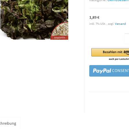
1,89 €
inkl. 7% USt. , zzgl.
Versand
CONSENT
chreibung