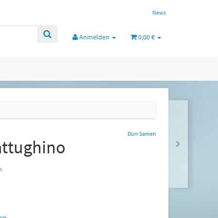
News
Anmelden
0,00 €
Dürr Samen
attughino
s
en