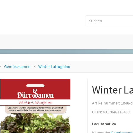
Gemüsesamen
Winter Lattughino
Winter L
Artikelnummer:
1848-d
GTIN:
4017048118488
Lacuta sativa
Kategorie:
Gemüsesam