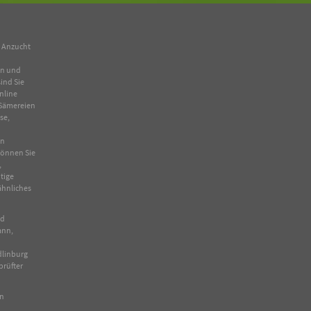
n Anzucht
en und
ind Sie
nline
Sämereien
se
,
in
 können Sie
,
tige
ähnliches
nd
ann,
dlinburg
prüfter
en