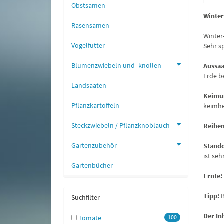
Obstsamen
Winter
Rasensamen
Winter
Vogelfutter
Sehr s
Blumenzwiebeln und -knollen
Aussaa
Erde b
Landsaaten
Keimu
Pflanzkartoffeln
keimh
Steckzwiebeln / Pflanzknoblauch
Reihe
Gartenzubehör
Stand
ist seh
Gartenbücher
Ernte:
Tipp:
Suchfilter
Der Inh
Tomate
100