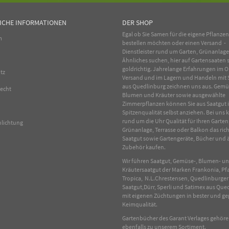
ICHE INFORMATIONEN
DER SHOP
Egal ob Sie Samen für die eigene Pflanze
m
bestellen möchten oder einen Versand -
Dienstleister rund um Garten, Grünanlag
Ähnliches suchen, hier auf Gartensaaten s
goldrichtig. Jahrelange Erfahrungen im
O
tz
Versand und im Lagern und Handeln mit
aus Quedlinburg zeichnen uns aus.
Gemü
recht
Blumen
und
Kräuter
sowie ausgewählte
Zimmerpflanzen
können Sie aus Saatgut 
Spitzenqualität selbst anziehen. Bei uns
rund um die Uhr Qualität für Ihren Garten
hlichtung
Grünanlage, Terrasse oder Balkon das rich
Saatgut sowie Gartengeräte, Bücher und 
Zubehör kaufen.
Wir führen Saatgut, Gemüse-, Blumen- u
Kräutersaatgut der Marken Frankonia, Pf
Tropica, N.L.Chrestensen, Quedlinburger
Saatgut,Dürr, Sperli und Satimex aus Que
mit eigenen Züchtungen in bester und ge
Keimqualität.
Gartenbücher des Garant Verlages gehör
ebenfalls zu unserem Sortiment.