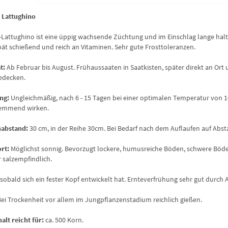
 Lattughino
-Lattughino ist eine üppig wachsende Züchtung und im Einschlag lange haltba
pät schießend und reich an Vitaminen. Sehr gute Frosttoleranzen.
t:
Ab Februar bis August. Frühaussaaten in Saatkisten, später direkt an Ort 
edecken.
ng:
Ungleichmäßig, nach 6 - 15 Tagen bei einer optimalen Temperatur von 
emmend wirken.
nabstand:
30 cm, in der Reihe 30cm. Bei Bedarf nach dem Auflaufen auf Absta
ort:
Möglichst sonnig. Bevorzugt lockere, humusreiche Böden, schwere Böden
r salzempfindlich.
sobald sich ein fester Kopf entwickelt hat. Ernteverfrühung sehr gut durch 
Bei Trockenheit vor allem im Jungpflanzenstadium reichlich gießen.
alt reicht für:
ca. 500 Korn.