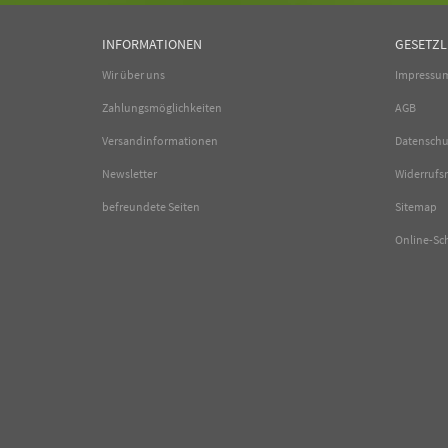
INFORMATIONEN
GESETZL
Wir über uns
Impressu
Zahlungsmöglichkeiten
AGB
Versandinformationen
Datenschu
Newsletter
Widerrufs
befreundete Seiten
Sitemap
Online-Sc