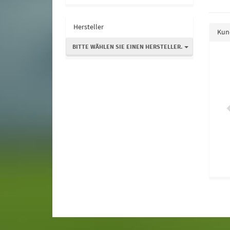
Hersteller
Kund
BITTE WÄHLEN SIE EINEN HERSTELLER.
opfsalat Pirat
Kopfsalat Brune d´hiver
0,75 €
*
0,75 €
*