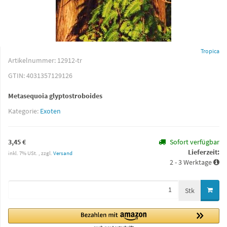
Tropica
Artikelnummer:
12912-tr
GTIN:
4031357129126
Metasequoia glyptostroboides
Kategorie:
Exoten
3,45 €
Sofort verfügbar
Lieferzeit:
inkl. 7% USt. , zzgl.
Versand
2 - 3 Werktage
Stk