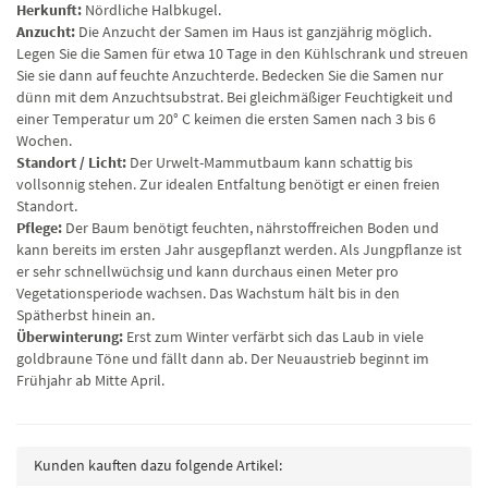
Herkunft:
Nördliche Halbkugel.
Anzucht:
Die Anzucht der Samen im Haus ist ganzjährig möglich.
Legen Sie die Samen für etwa 10 Tage in den Kühlschrank und streuen
Sie sie dann auf feuchte Anzuchterde. Bedecken Sie die Samen nur
dünn mit dem Anzuchtsubstrat. Bei gleichmäßiger Feuchtigkeit und
einer Temperatur um 20° C keimen die ersten Samen nach 3 bis 6
Wochen.
Standort / Licht:
Der Urwelt-Mammutbaum kann schattig bis
vollsonnig stehen. Zur idealen Entfaltung benötigt er einen freien
Standort.
Pflege:
Der Baum benötigt feuchten, nährstoffreichen Boden und
kann bereits im ersten Jahr ausgepflanzt werden. Als Jungpflanze ist
er sehr schnellwüchsig und kann durchaus einen Meter pro
Vegetationsperiode wachsen. Das Wachstum hält bis in den
Spätherbst hinein an.
Überwinterung:
Erst zum Winter verfärbt sich das Laub in viele
goldbraune Töne und fällt dann ab. Der Neuaustrieb beginnt im
Frühjahr ab Mitte April.
Kunden kauften dazu folgende Artikel: