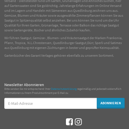
Versand - Dienstleister rund um Garten, Grünanlagen und Ähnliches suchen, hier
auf Gartensaaten sind Sie goldrichtig. Jahrelange Erfahrungen im
Online
Versand
und im Lagern und Handeln mit
Sämereien
aus Quedlinburg zeichnen uns aus.
Gemüse
,
Blumen
und
Kräuter
sowie ausgewählte
Zimmerpflanzen
können Sie aus
Saatgut in Spitzenqualität selbst anziehen. Bei uns können Sie rund um die Uhr
Qualität für Ihren Garten, Grünanlage, Terrasse oder Balkon das richtige Saatgut
sowie Gartengeräte, Bücher und ähnliches Zubehör kaufen.
Wir führen Saatgut, Gemüse-, Blumen- und Kräutersaatgut der Marken Frankonia,
Pfann, Tropica, N.L.Chrestensen, Quedlinburger Saatgut,Dürr, Sperli und Satimex
aus Quedlinburg mit eigenen Züchtungen in bester und geprüfter Keimqualität.
Gartenbücher des Garant Verlages gehören ebenfalls zu unserem Sortiment.
Newsletter Abonnieren
Bitte senden Sie mir entsprechend Ihrer
Datenschutzerklärung
regelmäßig und jederzeit widerruflich
Informationen zu Ihrem Produktsortiment per E-Mail zu.
E-
ABONNIEREN
Mail-
Adresse