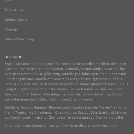
Datenschutz
Widerrufsrecht
Sitemap
Online-Schlichtung
DER SHOP
Egal ob Sie Samen für die eigene Pflanzen Anzucht bestellen möchten oder einen
Versand - Dienstleister rund um Garten, Grünanlagen und Ähnliches suchen, hier
auf Gartensaaten sind Sie goldrichtig. Jahrelange Erfahrungen im
Online
Versand
und im Lagern und Handeln mit
Sämereien
aus Quedlinburg zeichnen uns aus.
Gemüse
,
Blumen
und
Kräuter
sowie ausgewählte
Zimmerpflanzen
können Sie aus
Saatgut in Spitzenqualität selbst anziehen. Bei uns können Sie rund um die Uhr
Qualität für Ihren Garten, Grünanlage, Terrasse oder Balkon das richtige Saatgut
sowie Gartengeräte, Bücher und ähnliches Zubehör kaufen.
Wir führen Saatgut, Gemüse-, Blumen- und Kräutersaatgut der Marken Frankonia,
Pfann, Tropica, N.L.Chrestensen, Quedlinburger Saatgut,Dürr, Sperli und Satimex
aus Quedlinburg mit eigenen Züchtungen in bester und geprüfter Keimqualität.
Gartenbücher des Garant Verlages gehören ebenfalls zu unserem Sortiment.