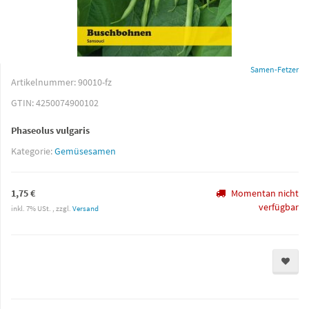
Samen-Fetzer
Artikelnummer:
90010-fz
GTIN:
4250074900102
Phaseolus vulgaris
Kategorie:
Gemüsesamen
1,75 €
Momentan nicht
verfügbar
inkl. 7% USt. , zzgl.
Versand