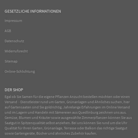
GESETZLICHE INFORMATIONEN
Impressum
AGB
Datenschutz
Widerrufsrecht
Sitemap
Online-Schlichtung
DER SHOP
Egal ob Sie Samen für die eigene Pflanzen Anzucht bestellen möchten oder einen
Versand - Dienstleister rund um Garten, Grünanlagen und Ähnliches suchen, hier
auf Gartensaaten sind Sie goldrichtig. Jahrelange Erfahrungen im
Online
Versand
und im Lagern und Handeln mit
Sämereien
aus Quedlinburg zeichnen uns aus.
Gemüse
,
Blumen
und
Kräuter
sowie ausgewählte
Zimmerpflanzen
können Sie aus
Saatgut in Spitzenqualität selbst anziehen. Bei uns können Sie rund um die Uhr
Qualität für Ihren Garten, Grünanlage, Terrasse oder Balkon das richtige Saatgut
sowie Gartengeräte, Bücher und ähnliches Zubehör kaufen.