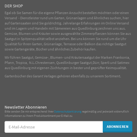
DER SHOP
Egal ob Sie Samen für die eigene Pflanzen Anzucht bestellen möchten oder einen
Versand - Dienstleister rund um Garten, Grünanlagen und Ähnliches suchen, hier
auf Gartensaaten sind Sie goldrichtig. Jahrelange Erfahrungen im
Online
Versand
und im Lagern und Handeln mit
Sämereien
aus Quedlinburg zeichnen uns aus.
Gemüse
,
Blumen
und
Kräuter
sowie ausgewählte
Zimmerpflanzen
können Sie aus
Saatgut in Spitzenqualität selbst anziehen. Bei uns können Sie rund um die Uhr
Qualität für Ihren Garten, Grünanlage, Terrasse oder Balkon das richtige Saatgut
sowie Gartengeräte, Bücher und ähnliches Zubehör kaufen.
Wir führen Saatgut, Gemüse-, Blumen- und Kräutersaatgut der Marken Frankonia,
Pfann, Tropica, N.L.Chrestensen, Quedlinburger Saatgut,Dürr, Sperli und Satimex
aus Quedlinburg mit eigenen Züchtungen in bester und geprüfter Keimqualität.
Gartenbücher des Garant Verlages gehören ebenfalls zu unserem Sortiment.
Newsletter Abonnieren
Bitte senden Sie mir entsprechend Ihrer
Datenschutzerklärung
regelmäßig und jederzeit widerruflich
Informationen zu Ihrem Produktsortiment per E-Mail zu.
E-
ABONNIEREN
Mail-
Adresse