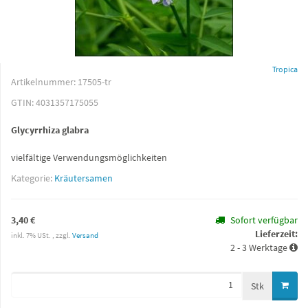
Tropica
Artikelnummer:
17505-tr
GTIN:
4031357175055
Glycyrrhiza glabra
vielfältige Verwendungsmöglichkeiten
Kategorie:
Kräutersamen
3,40 €
Sofort verfügbar
Lieferzeit:
inkl. 7% USt. , zzgl.
Versand
2 - 3 Werktage
Stk