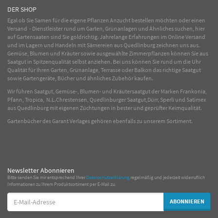
DER SHOP
Egal ob Sie Samen für die eigene Pflanzen Anzucht bestellen möchten oder einen
Versand - Dienstleister rund um Garten, Grünanlagen und Ähnliches suchen, hier
auf Gartensaaten sind Sie goldrichtig. Jahrelange Erfahrungen im
Online
Versand
und im Lagern und Handeln mit
Sämereien
aus Quedlinburg zeichnen uns aus.
Gemüse
,
Blumen
und
Kräuter
sowie ausgewählte
Zimmerpflanzen
können Sie aus
Saatgut in Spitzenqualität selbst anziehen. Bei uns können Sie rund um die Uhr
Qualität für Ihren Garten, Grünanlage, Terrasse oder Balkon das richtige Saatgut
sowie Gartengeräte, Bücher und ähnliches Zubehör kaufen.
Wir führen Saatgut, Gemüse-, Blumen- und Kräutersaatgut der Marken Frankonia,
Pfann, Tropica, N.L.Chrestensen, Quedlinburger Saatgut,Dürr, Sperli und Satimex
aus Quedlinburg mit eigenen Züchtungen in bester und geprüfter Keimqualität.
Gartenbücher des Garant Verlages gehören ebenfalls zu unserem Sortiment.
Newsletter Abonnieren
Bitte senden Sie mir entsprechend Ihrer
Datenschutzerklärung
regelmäßig und jederzeit widerruflich
Informationen zu Ihrem Produktsortiment per E-Mail zu.
E-
ABONNIEREN
Mail-
Adresse