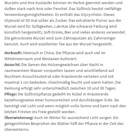
Wurzeln und ihre Ausläufer können im Herbst geerntet werden und
duften stark nach Anis oder Fenchel. Das Süßholz besitzt vielfältige
Verwendungsmöglichkeiten. Es enthält das Glycyrrhizin. Dieses
Glykosid ist 50 mal süßer als Zucker. Das extrahierte Pulver aus der
Wurzel wird für Süßigkeiten, Lakritze (die schwarze Färbung wird
künstlich hergestellt), Soft-Drinks, Bier und vieles anderes verwendet.
Die getrocknete Wurzel wird zum Zähneputzen als Zahnreiniger
benutzt. Auch wird exzellenter Tee aus der Wurzel hergestellt.
Herkunft:
Heimisch in China. Die Pflanze wird auch viel im
Mittelmeerraum und Westasien kultiviert.
Anzucht:
Die Samen des Hülsengewächses über Nacht in
raumwarmem Wasser vorquellen lassen und anschließend auf
feuchtem Anzuchtsubstrat oder Kräutererde verteilen und mit
maximal 1 cm bedecken. Gleichmäßig feucht und warm halten. Die
Keimung erfolgt sehr unterschiedlich zwischen 10 und 30 Tagen.
Pflege:
Die Süßholzpflanze gedeiht im Kübel in Kräutererde
beziehungsweise einer humusreichen und durchlässigen Erde. Sie
benötigt viel Licht und wenn möglich volle Sonne und kann nach den
letzten Frösten ins Freie gestellt werden.
Überwinterung:
Auch im Winter für ausreichend Licht sorgen. Ein
gelegentliches Besprühen der Blätter hilft der Pflanze in der Zeit des
Überwinterns.