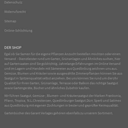
Datenschutz
Widerrufsrecht
Sitemap
Online-Schlichtung
DER SHOP
Egal ob Sie Samen für die eigene Pflanzen Anzucht bestellen möchten oder einen
Versand - Dienstleister rund um Garten, Grünanlagen und Ähnliches suchen, hier
auf Gartensaaten sind Sie goldrichtig. Jahrelange Erfahrungen im
Online
Versand
und im Lagern und Handeln mit
Sämereien
aus Quedlinburg zeichnen uns aus.
Gemüse
,
Blumen
und
Kräuter
sowie ausgewählte
Zimmerpflanzen
können Sie aus
Saatgut in Spitzenqualität selbst anziehen. Bei uns können Sie rund um die Uhr
Qualität für Ihren Garten, Grünanlage, Terrasse oder Balkon das richtige Saatgut
sowie Gartengeräte, Bücher und ähnliches Zubehör kaufen.
Wir führen Saatgut, Gemüse-, Blumen- und Kräutersaatgut der Marken Frankonia,
Pfann, Tropica, N.L.Chrestensen, Quedlinburger Saatgut,Dürr, Sperli und Satimex
aus Quedlinburg mit eigenen Züchtungen in bester und geprüfter Keimqualität.
Gartenbücher des Garant Verlages gehören ebenfalls zu unserem Sortiment.