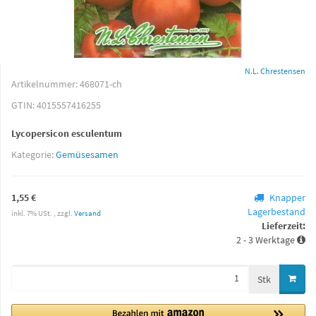
N.L. Chrestensen
Artikelnummer:
468071-ch
GTIN:
4015557416255
Lycopersicon esculentum
Kategorie:
Gemüsesamen
1,55 €
Knapper
Lagerbestand
inkl. 7% USt. , zzgl.
Versand
Lieferzeit:
2 - 3 Werktage
Stk