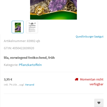
Quedlinburger Saatgut
Artikelnummer:
83992-qb
GTIN:
4050422839920
lila, vorwiegend festkochend, früh
Kategorie:
Pflanzkartoffeln
3,95 €
Momentan nicht
verfügbar
inkl. 7% USt. , zzgl.
Versand