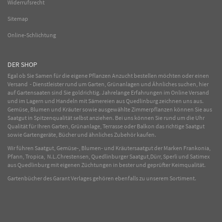
Widerrufsrecht
Sitemap
Online-Schlichtung
DER SHOP
Egal ob Sie Samen für die eigene Pflanzen Anzucht bestellen möchten oder einen
Versand - Dienstleister rund um Garten, Grünanlagen und Ähnliches suchen, hier
auf Gartensaaten sind Sie goldrichtig. Jahrelange Erfahrungen im
Online
Versand
und im Lagern und Handeln mit
Sämereien
aus Quedlinburg zeichnen uns aus.
Gemüse
,
Blumen
und
Kräuter
sowie ausgewählte
Zimmerpflanzen
können Sie aus
Saatgut in Spitzenqualität selbst anziehen. Bei uns können Sie rund um die Uhr
Qualität für Ihren Garten, Grünanlage, Terrasse oder Balkon das richtige Saatgut
sowie Gartengeräte, Bücher und ähnliches Zubehör kaufen.
Wir führen Saatgut, Gemüse-, Blumen- und Kräutersaatgut der Marken Frankonia,
Pfann, Tropica, N.L.Chrestensen, Quedlinburger Saatgut,Dürr, Sperli und Satimex
aus Quedlinburg mit eigenen Züchtungen in bester und geprüfter Keimqualität.
Gartenbücher des Garant Verlages gehören ebenfalls zu unserem Sortiment.