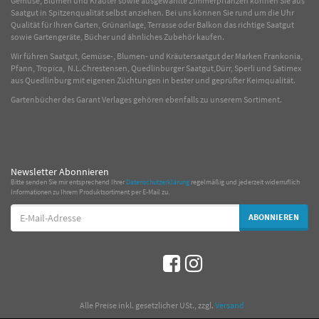
Gemüse
,
Blumen
und
Kräuter
sowie ausgewählte
Zimmerpflanzen
können Sie aus
Saatgut in Spitzenqualität selbst anziehen. Bei uns können Sie rund um die Uhr
Qualität für Ihren Garten, Grünanlage, Terrasse oder Balkon das richtige Saatgut
sowie Gartengeräte, Bücher und ähnliches Zubehör kaufen.
Wir führen Saatgut, Gemüse-, Blumen- und Kräutersaatgut der Marken Frankonia,
Pfann, Tropica, N.L.Chrestensen, Quedlinburger Saatgut,Dürr, Sperli und Satimex
aus Quedlinburg mit eigenen Züchtungen in bester und geprüfter Keimqualität.
Gartenbücher des Garant Verlages gehören ebenfalls zu unserem Sortiment.
Newsletter Abonnieren
Bitte senden Sie mir entsprechend Ihrer
Datenschutzerklärung
regelmäßig und jederzeit widerruflich
Informationen zu Ihrem Produktsortiment per E-Mail zu.
E-
ABONNIEREN
Mail-
Adresse
*
Alle Preise inkl. gesetzlicher USt., zzgl.
Versand