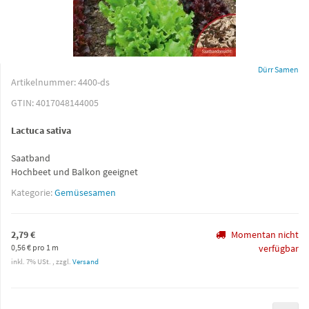
Dürr Samen
Artikelnummer:
4400-ds
GTIN:
4017048144005
Lactuca sativa
Saatband
Hochbeet und Balkon geeignet
Kategorie:
Gemüsesamen
2,79 €
Momentan nicht
0,56 € pro 1 m
verfügbar
inkl. 7% USt. , zzgl.
Versand