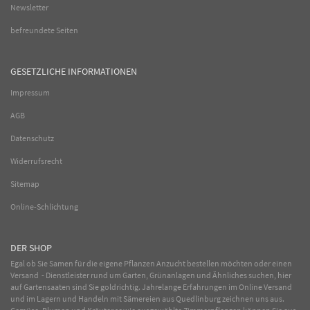
Newsletter
befreundete Seiten
GESETZLICHE INFORMATIONEN
Impressum
AGB
Datenschutz
Widerrufsrecht
Sitemap
Online-Schlichtung
DER SHOP
Egal ob Sie Samen für die eigene Pflanzen Anzucht bestellen möchten oder einen
Versand - Dienstleister rund um Garten, Grünanlagen und Ähnliches suchen, hier
auf Gartensaaten sind Sie goldrichtig. Jahrelange Erfahrungen im
Online
Versand
und im Lagern und Handeln mit
Sämereien
aus Quedlinburg zeichnen uns aus.