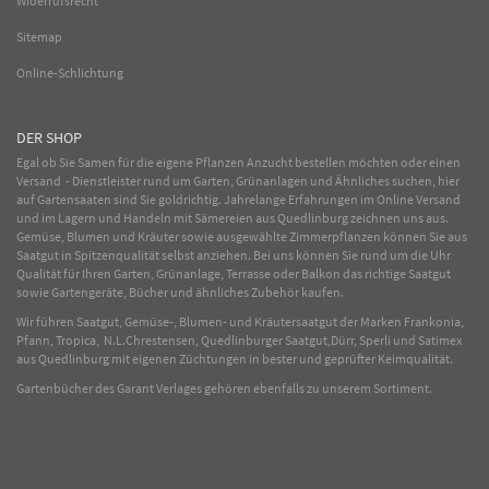
Widerrufsrecht
Sitemap
Online-Schlichtung
DER SHOP
Egal ob Sie Samen für die eigene Pflanzen Anzucht bestellen möchten oder einen
Versand - Dienstleister rund um Garten, Grünanlagen und Ähnliches suchen, hier
auf Gartensaaten sind Sie goldrichtig. Jahrelange Erfahrungen im
Online
Versand
und im Lagern und Handeln mit
Sämereien
aus Quedlinburg zeichnen uns aus.
Gemüse
,
Blumen
und
Kräuter
sowie ausgewählte
Zimmerpflanzen
können Sie aus
Saatgut in Spitzenqualität selbst anziehen. Bei uns können Sie rund um die Uhr
Qualität für Ihren Garten, Grünanlage, Terrasse oder Balkon das richtige Saatgut
sowie Gartengeräte, Bücher und ähnliches Zubehör kaufen.
Wir führen Saatgut, Gemüse-, Blumen- und Kräutersaatgut der Marken Frankonia,
Pfann, Tropica, N.L.Chrestensen, Quedlinburger Saatgut,Dürr, Sperli und Satimex
aus Quedlinburg mit eigenen Züchtungen in bester und geprüfter Keimqualität.
Gartenbücher des Garant Verlages gehören ebenfalls zu unserem Sortiment.