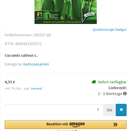
Quedlinburger Saatgut
Artikelnummer:
290257-qb
GTIN:
4050422202571
Cucumis sativus L.
Kategorie:
Gemüsesamen
4,55 €
Sofort verfügbar
Lieferzeit:
inkl. 7% USt. , zzgl.
Versand
2 - 3 Werktage
Stk