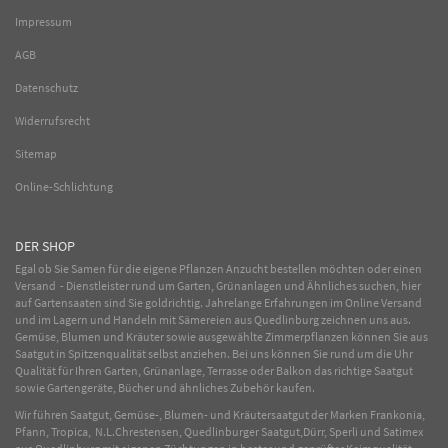
Impressum
AGB
Datenschutz
Widerrufsrecht
Sitemap
Online-Schlichtung
DER SHOP
Egal ob Sie Samen für die eigene Pflanzen Anzucht bestellen möchten oder einen
Versand - Dienstleister rund um Garten, Grünanlagen und Ähnliches suchen, hier
auf Gartensaaten sind Sie goldrichtig. Jahrelange Erfahrungen im
Online
Versand
und im Lagern und Handeln mit
Sämereien
aus Quedlinburg zeichnen uns aus.
Gemüse
,
Blumen
und
Kräuter
sowie ausgewählte
Zimmerpflanzen
können Sie aus
Saatgut in Spitzenqualität selbst anziehen. Bei uns können Sie rund um die Uhr
Qualität für Ihren Garten, Grünanlage, Terrasse oder Balkon das richtige Saatgut
sowie Gartengeräte, Bücher und ähnliches Zubehör kaufen.
Wir führen Saatgut, Gemüse-, Blumen- und Kräutersaatgut der Marken Frankonia,
Pfann, Tropica, N.L.Chrestensen, Quedlinburger Saatgut,Dürr, Sperli und Satimex