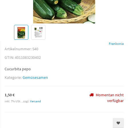
Frankonia
Artikelnummer:
S40
GTIN:
4011083230402
Cucurbita pepo
Kategorie:
Gemüsesamen
1,50 €
Momentan nicht
verfügbar
inkl. 7% USt. , zzgl.
Versand