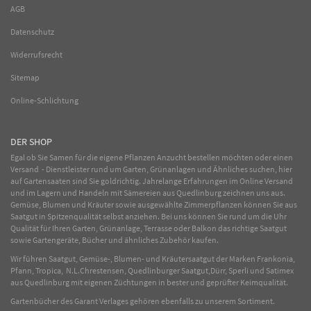
AGB
Datenschutz
Widerrufsrecht
Sitemap
Online-Schlichtung
DER SHOP
Egal ob Sie Samen für die eigene Pflanzen Anzucht bestellen möchten oder einen
Versand - Dienstleister rund um Garten, Grünanlagen und Ähnliches suchen, hier
auf Gartensaaten sind Sie goldrichtig. Jahrelange Erfahrungen im
Online
Versand
und im Lagern und Handeln mit
Sämereien
aus Quedlinburg zeichnen uns aus.
Gemüse
,
Blumen
und
Kräuter
sowie ausgewählte
Zimmerpflanzen
können Sie aus
Saatgut in Spitzenqualität selbst anziehen. Bei uns können Sie rund um die Uhr
Qualität für Ihren Garten, Grünanlage, Terrasse oder Balkon das richtige Saatgut
sowie Gartengeräte, Bücher und ähnliches Zubehör kaufen.
Wir führen Saatgut, Gemüse-, Blumen- und Kräutersaatgut der Marken Frankonia,
Pfann, Tropica, N.L.Chrestensen, Quedlinburger Saatgut,Dürr, Sperli und Satimex
aus Quedlinburg mit eigenen Züchtungen in bester und geprüfter Keimqualität.
Gartenbücher des Garant Verlages gehören ebenfalls zu unserem Sortiment.