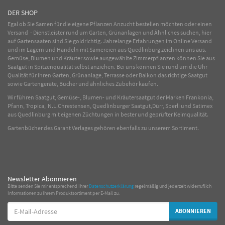
DER SHOP
Egal ob Sie Samen für die eigene Pflanzen Anzucht bestellen möchten oder einen
Versand - Dienstleister rund um Garten, Grünanlagen und Ähnliches suchen, hier
auf Gartensaaten sind Sie goldrichtig. Jahrelange Erfahrungen im
Online
Versand
und im Lagern und Handeln mit
Sämereien
aus Quedlinburg zeichnen uns aus.
Gemüse
,
Blumen
und
Kräuter
sowie ausgewählte
Zimmerpflanzen
können Sie aus
Saatgut in Spitzenqualität selbst anziehen. Bei uns können Sie rund um die Uhr
Qualität für Ihren Garten, Grünanlage, Terrasse oder Balkon das richtige Saatgut
sowie Gartengeräte, Bücher und ähnliches Zubehör kaufen.
Wir führen Saatgut, Gemüse-, Blumen- und Kräutersaatgut der Marken Frankonia,
Pfann, Tropica, N.L.Chrestensen, Quedlinburger Saatgut,Dürr, Sperli und Satimex
aus Quedlinburg mit eigenen Züchtungen in bester und geprüfter Keimqualität.
Gartenbücher des Garant Verlages gehören ebenfalls zu unserem Sortiment.
Newsletter Abonnieren
Bitte senden Sie mir entsprechend Ihrer
Datenschutzerklärung
regelmäßig und jederzeit widerruflich
Informationen zu Ihrem Produktsortiment per E-Mail zu.
E-
ABONNIEREN
Mail-
Adresse