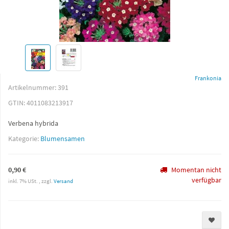
Frankonia
Artikelnummer:
391
GTIN:
4011083213917
Verbena hybrida
Kategorie:
Blumensamen
0,90 €
Momentan nicht
verfügbar
inkl. 7% USt. , zzgl.
Versand