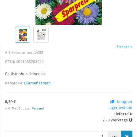
Frankonia
Artikelnummer:
0302
GTIN:
4011083203024
Callistephus chinensis
Kategorie:
Blumensamen
0,30 €
Knapper
Lagerbestand
inkl. 7% USt. , zzgl.
Versand
Lieferzeit:
2 - 3 Werktage