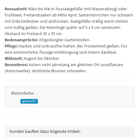
Aussaatzeit:
März bis Mai in Aussaatgefäße (mit Wasserabzug) oder
Frühbeet. Freilandsaaten ab Mitte April. Samenkörnchen nur schwach
mit Erde bedecken und andrücken. Saatgefäße mäßig warm stellen
und mäßig gießen. Die Keimlinge später auf 5 x 5 cm vereinzeln.
Abstand im Freiland 35 x 35 cm.
Bodenansprüche:
Altgedüngter Gartenboden.
Pflege:
Hacken und unkrautfrei halten. Bei Trockenheit gießen. Für
eine sommerliche, flüssige Volldüngung sind Astern dankbar.
Blütezeit:
August bis Oktober.
Besonderes:
Astern nicht jahrelang am gleichen Ort auspflanzen
(Asternwelke). Verblühte Blumen schneiden.
Blütenfarbe:
gemischt
Kunden kauften dazu folgende Artikel: