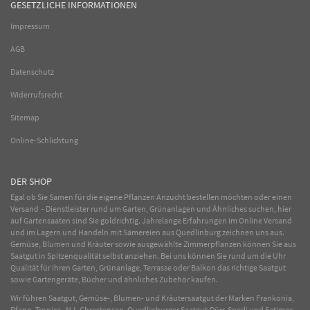
GESETZLICHE INFORMATIONEN
Impressum
AGB
Datenschutz
Widerrufsrecht
Sitemap
Online-Schlichtung
DER SHOP
Egal ob Sie Samen für die eigene Pflanzen Anzucht bestellen möchten oder einen
Versand - Dienstleister rund um Garten, Grünanlagen und Ähnliches suchen, hier
auf Gartensaaten sind Sie goldrichtig. Jahrelange Erfahrungen im
Online
Versand
und im Lagern und Handeln mit
Sämereien
aus Quedlinburg zeichnen uns aus.
Gemüse
,
Blumen
und
Kräuter
sowie ausgewählte
Zimmerpflanzen
können Sie aus
Saatgut in Spitzenqualität selbst anziehen. Bei uns können Sie rund um die Uhr
Qualität für Ihren Garten, Grünanlage, Terrasse oder Balkon das richtige Saatgut
sowie Gartengeräte, Bücher und ähnliches Zubehör kaufen.
Wir führen Saatgut, Gemüse-, Blumen- und Kräutersaatgut der Marken Frankonia,
Pfann, Tropica, N.L.Chrestensen, Quedlinburger Saatgut,Dürr, Sperli und Satimex