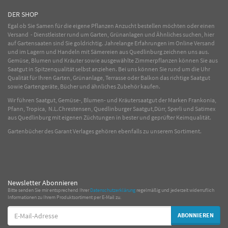
DER SHOP
Egal ob Sie Samen für die eigene Pflanzen Anzucht bestellen möchten oder einen
Versand - Dienstleister rund um Garten, Grünanlagen und Ähnliches suchen, hier
auf Gartensaaten sind Sie goldrichtig. Jahrelange Erfahrungen im
Online
Versand
und im Lagern und Handeln mit
Sämereien
aus Quedlinburg zeichnen uns aus.
Gemüse
,
Blumen
und
Kräuter
sowie ausgewählte
Zimmerpflanzen
können Sie aus
Saatgut in Spitzenqualität selbst anziehen. Bei uns können Sie rund um die Uhr
Qualität für Ihren Garten, Grünanlage, Terrasse oder Balkon das richtige Saatgut
sowie Gartengeräte, Bücher und ähnliches Zubehör kaufen.
Wir führen Saatgut, Gemüse-, Blumen- und Kräutersaatgut der Marken Frankonia,
Pfann, Tropica, N.L.Chrestensen, Quedlinburger Saatgut,Dürr, Sperli und Satimex
aus Quedlinburg mit eigenen Züchtungen in bester und geprüfter Keimqualität.
Gartenbücher des Garant Verlages gehören ebenfalls zu unserem Sortiment.
Newsletter Abonnieren
Bitte senden Sie mir entsprechend Ihrer
Datenschutzerklärung
regelmäßig und jederzeit widerruflich
Informationen zu Ihrem Produktsortiment per E-Mail zu.
E-
ABONNIEREN
Mail-
Adresse