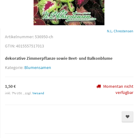
N.L. Chrestensen
Artikelnummer:
536950-ch
GTIN:
4015557517013
dekorative Zimmerpflanze sowie Beet- und Balkonblume
Kategorie:
Blumensamen
1,50 €
Momentan nicht
verfügbar
inkl. 7% USt. , zzgl.
Versand