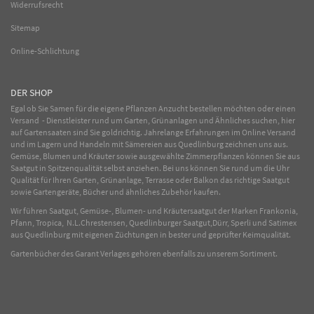
Widerrufsrecht
Sitemap
Online-Schlichtung
DER SHOP
Egal ob Sie Samen für die eigene Pflanzen Anzucht bestellen möchten oder einen
Versand - Dienstleister rund um Garten, Grünanlagen und Ähnliches suchen, hier
auf Gartensaaten sind Sie goldrichtig. Jahrelange Erfahrungen im
Online
Versand
und im Lagern und Handeln mit
Sämereien
aus Quedlinburg zeichnen uns aus.
Gemüse
,
Blumen
und
Kräuter
sowie ausgewählte
Zimmerpflanzen
können Sie aus
Saatgut in Spitzenqualität selbst anziehen. Bei uns können Sie rund um die Uhr
Qualität für Ihren Garten, Grünanlage, Terrasse oder Balkon das richtige Saatgut
sowie Gartengeräte, Bücher und ähnliches Zubehör kaufen.
Wir führen Saatgut, Gemüse-, Blumen- und Kräutersaatgut der Marken Frankonia,
Pfann, Tropica, N.L.Chrestensen, Quedlinburger Saatgut,Dürr, Sperli und Satimex
aus Quedlinburg mit eigenen Züchtungen in bester und geprüfter Keimqualität.
Gartenbücher des Garant Verlages gehören ebenfalls zu unserem Sortiment.