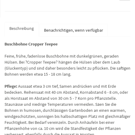
Beschreibung
Benachrichtigen, wenn verfügbar
Buschbohne Cropper Teepee
Feine, frühe, fadenlose Buschbohne mit dunkelgrünen, geraden
Hülsen. Bei ?Cropper Teepee? hängen die Hülsen über dem Laub
(Gluckentyp) und sind daher besonders leicht zu pflücken. Die saftigen
Bohnen werden etwa 15 - 18 cm lang.
Pflege:
Aussaat etwa 3 cm tief, Samen andrücken und mit Erde
bedecken. Reihensaat mit 40 cm Abstand, Kornabstand 6 - 8 cm, oder
als Horstsaat im Abstand von 30 cm 5 - 7 Korn pro Pflanzstelle.
Staunässe und niedrige Temperaturen vermeiden. Säen Sie die
Bohnen in humosen, durchlässigen Gartenboden an einen warmen,
windgeschützten, sonnigen bis halbschattigen Platz mit gleichmäßiger
Feuchtigkeit. Bei Bedarf vereinzeln. Durch Anhäufeln bei einer
Pflanzenhöhe von ca. 10 cm wird die Standfestigkeit der Pflanzen
verbessert, ebenfalls durch die Aussaat in Horsten.