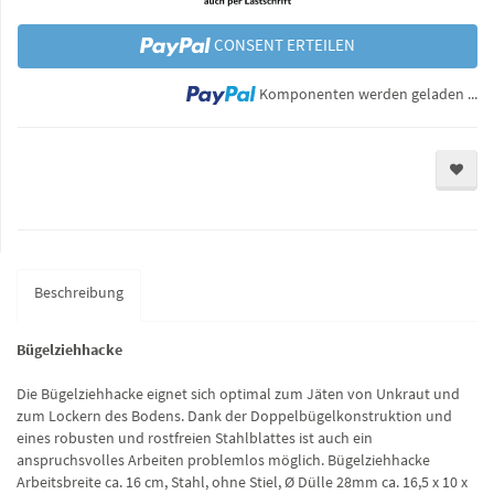
CONSENT ERTEILEN
Lo
Komponenten werden geladen ...
Beschreibung
Bügelziehhacke
Die Bügelziehhacke eignet sich optimal zum Jäten von Unkraut und
zum Lockern des Bodens. Dank der Doppelbügelkonstruktion und
eines robusten und rostfreien Stahlblattes ist auch ein
anspruchsvolles Arbeiten problemlos möglich. Bügelziehhacke
Arbeitsbreite ca. 16 cm, Stahl, ohne Stiel, Ø Dülle 28mm ca. 16,5 x 10 x