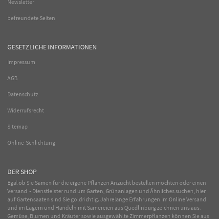
Newsletter
befreundete Seiten
GESETZLICHE INFORMATIONEN
Impressum
AGB
Datenschutz
Widerrufsrecht
Sitemap
Online-Schlichtung
DER SHOP
Egal ob Sie Samen für die eigene Pflanzen Anzucht bestellen möchten oder einen
Versand - Dienstleister rund um Garten, Grünanlagen und Ähnliches suchen, hier
auf Gartensaaten sind Sie goldrichtig. Jahrelange Erfahrungen im
Online
Versand
und im Lagern und Handeln mit
Sämereien
aus Quedlinburg zeichnen uns aus.
Gemüse
,
Blumen
und
Kräuter
sowie ausgewählte
Zimmerpflanzen
können Sie aus