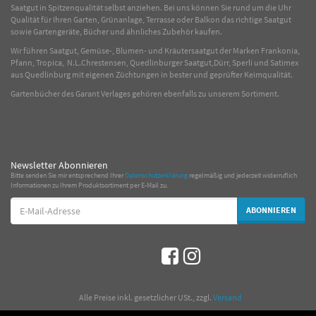
Saatgut in Spitzenqualität selbst anziehen. Bei uns können Sie rund um die Uhr
Qualität für Ihren Garten, Grünanlage, Terrasse oder Balkon das richtige Saatgut
sowie Gartengeräte, Bücher und ähnliches Zubehör kaufen.
Wir führen Saatgut, Gemüse-, Blumen- und Kräutersaatgut der Marken Frankonia,
Pfann, Tropica, N.L.Chrestensen, Quedlinburger Saatgut,Dürr, Sperli und Satimex
aus Quedlinburg mit eigenen Züchtungen in bester und geprüfter Keimqualität.
Gartenbücher des Garant Verlages gehören ebenfalls zu unserem Sortiment.
Newsletter Abonnieren
Bitte senden Sie mir entsprechend Ihrer
Datenschutzerklärung
regelmäßig und jederzeit widerruflich
Informationen zu Ihrem Produktsortiment per E-Mail zu.
E-
ABONNIEREN
Mail-
Adresse
*
Alle Preise inkl. gesetzlicher USt., zzgl.
Versand